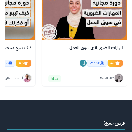
المهارات الضرورية في سوق العمل
كيف تبيع منتجك 
16188
4.5
21128
4.6
دعاء الشيخ
أسامة سبيتان
مجانا
فرص مميزة