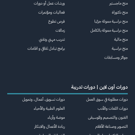
منح ماجستير
ورشات عمل أو دورات
منح دكتوراة
فعاليات ومؤتمرات
منح دراسية ممولة جزئيا
فرص تطوع
منح دراسية ممولة بالكامل
زمالات
منح مالية
تدريب مهني وتقني
منح دراسية
برامج تبادل ثقافي و اقامات
جوائز ومسابقات
دورات أون لاين | دورات تدريبة
دورات مطلوبة في سوق العمل
دورات تسويق، أعمال، وتمويل
دورات اللغات والأدب
العلوم الطبية والأحياء
الفنون والتصميم والموسيقى
موضة وأزياء
التصوير وصناعة الأفلام
ريادة الأعمال والابتكار