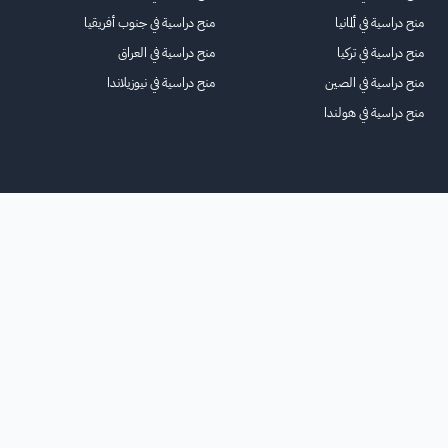
منح دراسية في ألمانيا
منح دراسية في جنوب أفريقيا
منح دراسية في تركيا
منح دراسية في العراق
منح دراسية في الصين
منح دراسية في نيوزيلاندا
منح دراسية في هولندا
الرئيسية
عنا
للاعلانات
الشروط والأحكام
تواصل معنا
الأسئلة الشائعة
خريطة الموقع
جميع الحقوق محفوظة لمنصة فرصة
©
2026