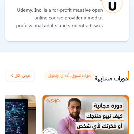
Udemy, Inc. is a for-profit massive open
online course provider aimed at
professional adults and students. It was
founded in May 2010. Its global
community and course catalog get bigger
every day. It is committed to changing the
future of learning for the better. As well, it
helps organizations of all types and sizes
prepare for the path ahead.
اقرأ المزيد.
دورات تسويق، أعمال، وتمويل
عرض الكل
دورات مشابهة