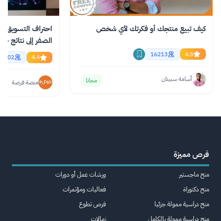
كيف تبيع منتجك أو فكرتك لأي شخص
احتراف التسويق با
الصفر إلى نتائج حقي
اونلاين
16213
4.5
2902
4.4
أسامة سبيتان
مجانا
منصة فرصة
فرص مميزة
منح ماجستير
ورشات عمل أو دورات
منح دكتوراة
فعاليات ومؤتمرات
منح دراسية ممولة جزئيا
فرص تطوع
منح دراسية ممولة بالكامل
زمالات