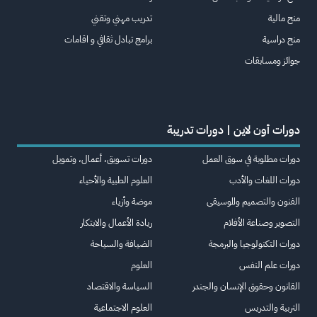
منح مالية
تدريب مهني وتقني
منح دراسية
برامج تبادل ثقافي و اقامات
جوائز ومسابقات
دورات أون لاين | دورات تدريبة
دورات مطلوبة في سوق العمل
دورات تسويق، أعمال، وتمويل
دورات اللغات والأدب
العلوم الطبية والأحياء
الفنون والتصميم والموسيقى
موضة وأزياء
التصوير وصناعة الأفلام
ريادة الأعمال والابتكار
دورات التكنولوجيا والبرمجة
الضيافة والسياحة
دورات علم النفس
العلوم
القانون وحقوق الإنسان والجندر
السياسة والاقتصاد
التربية والتدريس
العلوم الاجتماعية