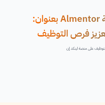
دورة أونلاين مُقدّمة من منصة Almentor بعنوان:
لتعزيز فرص التوظيف
لتوظيف على منصة لينكد إن