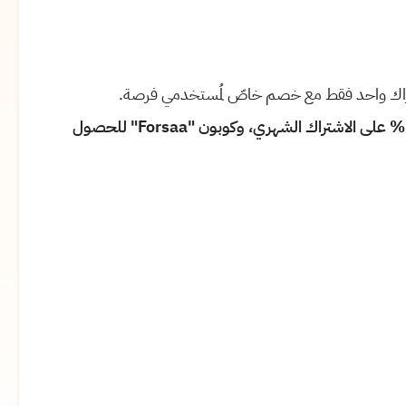
- استخدم كوبون "Forsa" للحصول على خصم بقيمة 5% على الاشتراك الشهري، وكوبون "Forsaa" للحصول