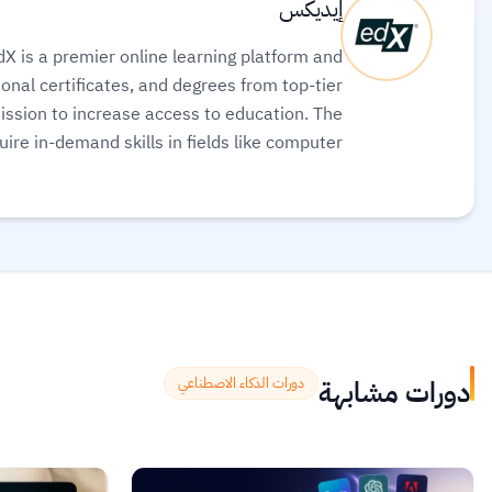
إيديكس
X is a premier online learning platform and
onal certificates, and degrees from top-tier
mission to increase access to education. The
ire in-demand skills in fields like computer
rses for free or pay for verified certificates
to boost their professional careers.
اقرأ المزيد.
دورات مشابهة
دورات الذكاء الاصطناعي