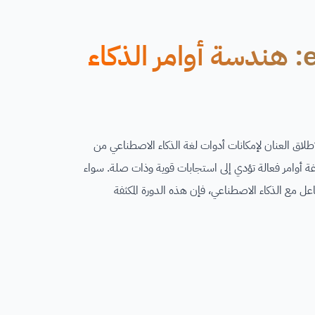
دورة أون لاين مجانية من edX: هندسة أوامر الذكاء
لاق العنان لإمكانات أدوات لغة الذكاء الاصطناعي من
انغمس في عالم ChatGPT وتعلم كيفية صياغة أوامر فعالة تؤدي إلى استجابات قوية وذات صلة. سواء
عل مع الذكاء الاصطناعي، فإن هذه الدورة المكثفة