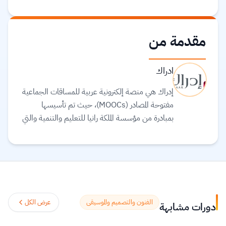
مقدمة من
ادراك
إدراك هي منصة إلكترونية عربية للمساقات الجماعية
مفتوحة المصادر (MOOCs)، حيث تم تأسيسها
بمبادرة من مؤسسة الملكة رانيا للتعليم والتنمية والتي
تحرص على بذل كافة الجهود للمساهمة في وضع
العالم العربي في مجال التربية والتعليم كونهما حجر
الأساس لتطور وازدهار الشعوب. تهدف إدراك إلى
توفير مساقات تعليمية عالية الجودة يقوم على تطوير
محتوياتها نخب من خبراء وأكاديمي العالم العربي
والعالم، بالإضافة إلى تقديم بعض المساقات العالمية
الفنون والتصميم والموسيقى
عرض الكل
دورات مشابهة
المترجمة للغة العربية وذلك تماشيًا مع إيمان الملكة
رانيا العبدالله بأهمية التعليم وما له من أثر في