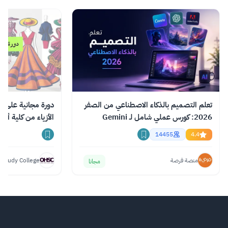
تحسين نوعية حياة المجتمعات والدول والأفراد على
جميع المستويات.
اقرأ المزيد.
تعلم التصميم بالذكاء الاصطناعي من الصفر
دورة مجانية على ا
2026: كورس عملي شامل لـ Gemini
الأزياء من كلية أك
وChatGPT وClaude
14455
4.4
منصة فرصة
 Study College
مجانا