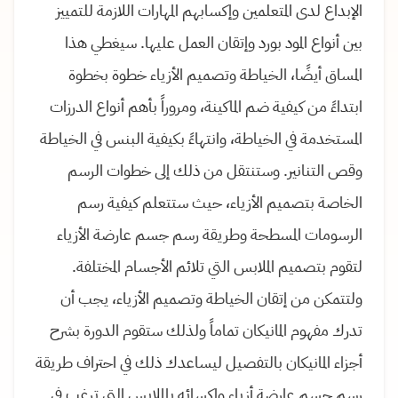
الإبداع لدى المتعلمين وإكسابهم المهارات اللازمة للتمييز
بين أنواع المود بورد وإتقان العمل عليها. سيغطي هذا
المساق أيضًا، الخياطة وتصميم الأزياء خطوة بخطوة
ابتداءً من كيفية ضم الماكينة، ومروراً بأهم أنواع الدرزات
المستخدمة في الخياطة، وانتهاءً بكيفية البنس في الخياطة
وقص التنانير. وستنتقل من ذلك إلى خطوات الرسم
الخاصة بتصميم الأزياء، حيث ستتعلم كيفية رسم
الرسومات المسطحة وطريقة رسم جسم عارضة الأزياء
لتقوم بتصميم الملابس التي تلائم الأجسام المختلفة.
ولتتمكن من إتقان الخياطة وتصميم الأزياء، يجب أن
تدرك مفهوم المانيكان تماماً ولذلك ستقوم الدورة بشرح
أجزاء المانيكان بالتفصيل ليساعدك ذلك في احتراف طريقة
رسم جسم عارضة أزياء وإكسائه بالملابس التي ترغب في