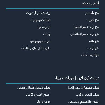
فرص مميزة
منح ماجستير
ورشات عمل أو دورات
منح دكتوراة
فعاليات ومؤتمرات
منح دراسية ممولة جزئيا
فرص تطوع
منح دراسية ممولة بالكامل
زمالات
منح مالية
تدريب مهني وتقني
منح دراسية
برامج تبادل ثقافي و اقامات
جوائز ومسابقات
دورات أون لاين | دورات تدريبة
دورات مطلوبة في سوق العمل
دورات تسويق، أعمال، وتمويل
دورات اللغات والأدب
العلوم الطبية والأحياء
الفنون والتصميم والموسيقى
موضة وأزياء