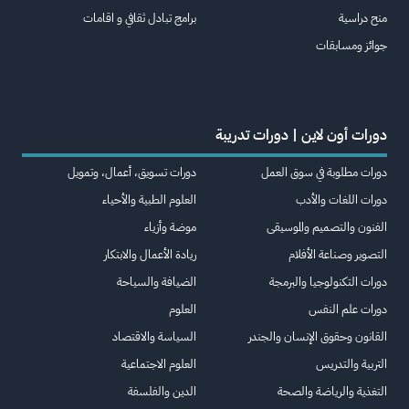
منح دراسية
برامج تبادل ثقافي و اقامات
جوائز ومسابقات
دورات أون لاين | دورات تدريبة
دورات مطلوبة في سوق العمل
دورات تسويق، أعمال، وتمويل
دورات اللغات والأدب
العلوم الطبية والأحياء
الفنون والتصميم والموسيقى
موضة وأزياء
التصوير وصناعة الأفلام
ريادة الأعمال والابتكار
دورات التكنولوجيا والبرمجة
الضيافة والسياحة
دورات علم النفس
العلوم
القانون وحقوق الإنسان والجندر
السياسة والاقتصاد
التربية والتدريس
العلوم الاجتماعية
التغذية والرياضة والصحة
الدين والفلسفة