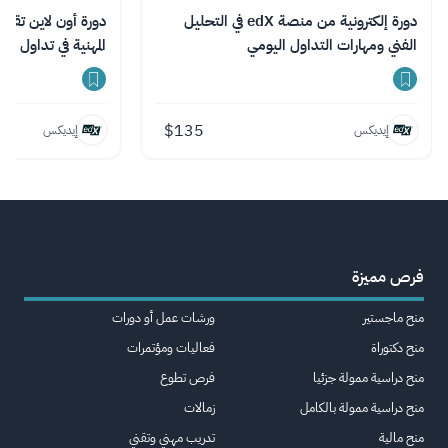
دورة إلكترونية من منصة edX في التحليل
الفني ومهارات التداول اليومي
المهنية في تداول ا
للتمويل
$
135
إيديكس
إيديكس
فرص مميزة
منح ماجستير
ورشات عمل أو دورات
منح دكتوراة
فعاليات ومؤتمرات
منح دراسية ممولة جزئيا
فرص تطوع
منح دراسية ممولة بالكامل
زمالات
منح مالية
تدريب مهني وتقني