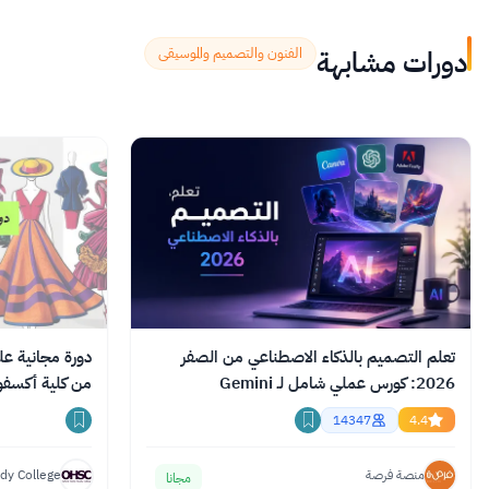
دورات مشابهة
الفنون والتصميم والموسيقى
تعلم التصميم بالذكاء الاصطناعي من الصفر
دورة مجانية عل
2026: كورس عملي شامل لـ Gemini
من كلية أكسفو
وChatGPT وClaude
14347
4.4
منصة فرصة
dy College
مجانا