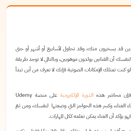
 الذين قد يسخرون منك، وقد تحاول لأسابيع أو أشهر أو حتى
فسك أن الفنانين يولدون موهوبين، وبالتالي لا توجد طريقة
 لو كنت تمتلك الإمكانات الصوتية فإنك لا تعرف من أين تبدأ
، فإن محاضر هذه
الدورة الإلكترونية
على منصة
Udemy
 الغناء، وكسر هذه الحواجز التي وضعتها لنفسك، ومن ثمّ
ؤكد أن الغناء يمكن تعلمه ككل المهارات.
وهي دورة تدريبية مباشرة ودقيقة عبر الإنترنت، تعلمك كيف تصبح أفضل من ذي قبل، وذلك خلال 30 يومًا فقط ستكون