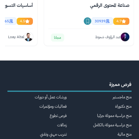
صناعة المحتوى الرقمي
أساسيات التسويق ال
61465
4.5
30939
4.7
عبد الرؤوف شموط
Loay Altal
مجانا
فرص مميزة
منح ماجستير
ورشات عمل أو دورات
منح دكتوراة
فعاليات ومؤتمرات
منح دراسية ممولة جزئيا
فرص تطوع
منح دراسية ممولة بالكامل
زمالات
منح مالية
تدريب مهني وتقني