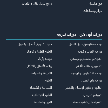
منح دراسية
برامج تبادل ثقافي و اقامات
جوائز ومسابقات
دورات أون لاين | دورات تدريبة
دورات مطلوبة في سوق العمل
دورات تسويق، أعمال، وتمويل
دورات اللغات والأدب
العلوم الطبية والأحياء
الفنون والتصميم والموسيقى
موضة وأزياء
التصوير وصناعة الأفلام
ريادة الأعمال والابتكار
دورات التكنولوجيا والبرمجة
الضيافة والسياحة
دورات علم النفس
العلوم
القانون وحقوق الإنسان والجندر
السياسة والاقتصاد
التربية والتدريس
العلوم الاجتماعية
التغذية والرياضة والصحة
الدين والفلسفة