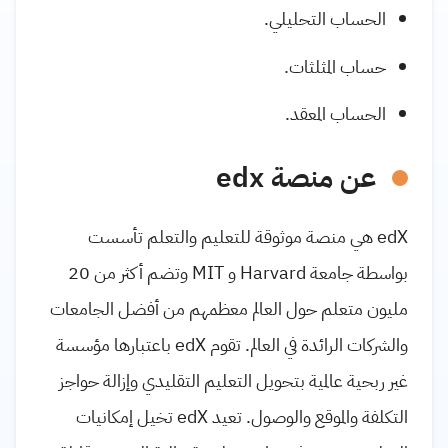
الحساب التحليلي.
حساب المثلثات.
الحساب المعقد.
عن منصة edx
edX هي منصة موثوقة للتعليم والتعلم تأسست
بواسطة جامعة Harvard و MIT وتضم أكثر من 20
مليون متعلم حول العالم معظمهم من أفضل الجامعات
والشركات الرائدة في العالم. تقوم edX باعتبارها مؤسسة
غير ربحية عالمية بتحويل التعليم التقليدي وإزالة حواجز
التكلفة والموقع والوصول. تعيد edX تخيل إمكانيات