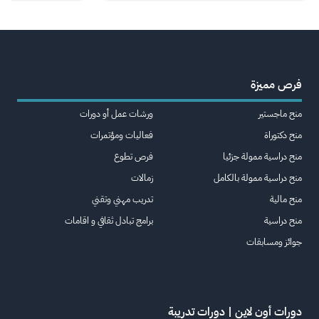
فرص مميزة
منح ماجستير
ورشات عمل أو دورات
منح دكتوراة
فعاليات ومؤتمرات
منح دراسية ممولة جزئيا
فرص تطوع
منح دراسية ممولة بالكامل
زمالات
منح مالية
تدريب مهني وتقني
منح دراسية
برامج تبادل ثقافي و اقامات
جوائز ومسابقات
دورات أون لاين | دورات تدريبة