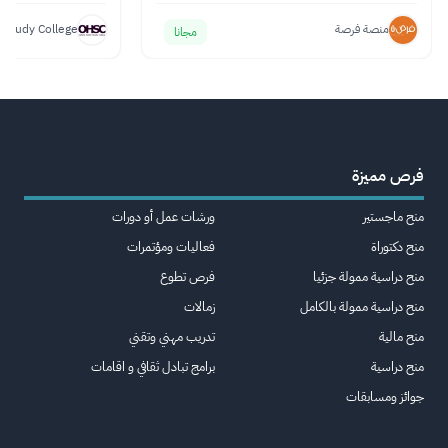
منصة فرصة
 Study College
مجانا
فرص مميزة
منح ماجستير
ورشات عمل أو دورات
منح دكتوراة
فعاليات ومؤتمرات
منح دراسية ممولة جزئيا
فرص تطوع
منح دراسية ممولة بالكامل
زمالات
منح مالية
تدريب مهني وتقني
منح دراسية
برامج تبادل ثقافي و اقامات
جوائز ومسابقات