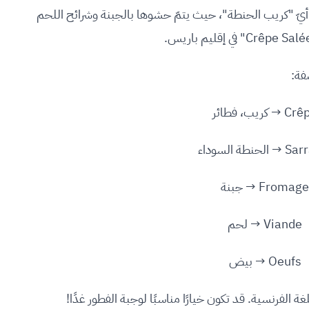
لى إقليم بريتاني في فرنسا أو crêpe de sarrasin أيّ "كريب الحنطة"، حيث يتمّ حشوها بالجبنة وشرائح اللحم
فة:
 → كريب، فطائر
حنطة السوداء
Fromage → جبنة
Viande → لحم
Oeufs → بيض
غة الفرنسية. قد تكون خيارًا مناسبًا لوجبة الفطور غدًا!