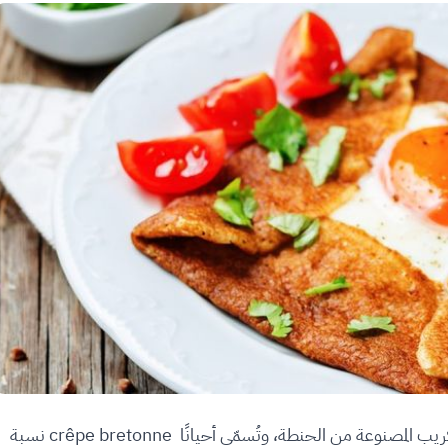
الـ Galette Complète هي نوع من الفطائر أو الكريب المصنوعة من الحنطة، وتُسمّى أحيانًا crêpe bretonne نسبة