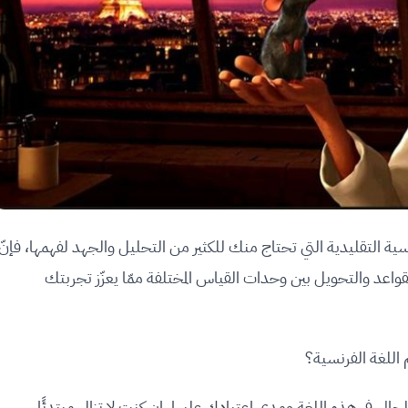
 التقليدية التي تحتاج منك للكثير من التحليل والجهد لفهمها، فإنّ
قواعد والتحويل بين وحدات القياس المختلفة ممّا يعزّز تجربتك
اللغة الفرنسية؟
لي في هذه اللغة ومدى اعتيادك عليها. إن كنت لا تزال مبتدئًا،