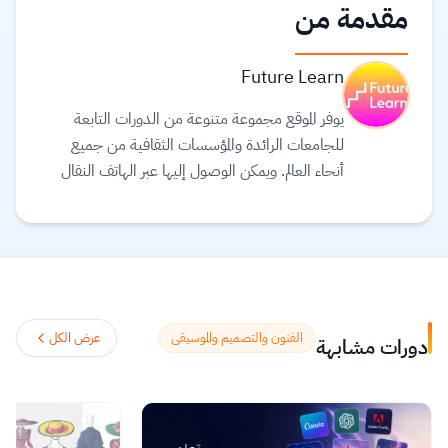
مقدمة من
Future Learn
يوفر الموقع مجموعة متنوعة من الدورات التابعة
للجامعات الرائدة والمؤسسات الثقافية من جميع
أنحاء العالم. ويمكن الوصول إليها عبر الهاتف النقال
والجهاز اللوحي (tablet) وأجهزة الحاسوب، بحيث
يمكنك توفيق التعليم في حياتك. يعتقد القائمون على
موقع Future learn أن التعليم يجب أن يكون
تجربة اجتماعية ممتعة، لذلك تتيح دوراتهم الفرصة
لمناقشة ما تتعلمه مع الآخرين أثناء التنقل، مما
يساعدك على اكتشافات جديدة وتشكيل أفكار
الفنون والتصميم والموسيقى
عرض الكل
دورات مشابهة
جديدة.
اقرأ المزيد.