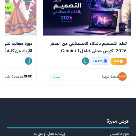
تعلم التصميم بالذكاء الاصطناعي من الصفر
دورة مجانية على ا
2026: كورس عملي شامل لـ Gemini
الأزياء من كلية أك
وChatGPT وClaude
14329
4.4
منصة فرصة
 Study College
مجانا
فرص مميزة
منح ماجستير
ورشات عمل أو دورات