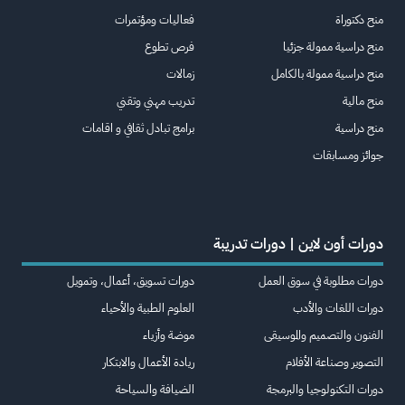
منح دكتوراة
فعاليات ومؤتمرات
منح دراسية ممولة جزئيا
فرص تطوع
منح دراسية ممولة بالكامل
زمالات
منح مالية
تدريب مهني وتقني
منح دراسية
برامج تبادل ثقافي و اقامات
جوائز ومسابقات
دورات أون لاين | دورات تدريبة
دورات مطلوبة في سوق العمل
دورات تسويق، أعمال، وتمويل
دورات اللغات والأدب
العلوم الطبية والأحياء
الفنون والتصميم والموسيقى
موضة وأزياء
التصوير وصناعة الأفلام
ريادة الأعمال والابتكار
دورات التكنولوجيا والبرمجة
الضيافة والسياحة