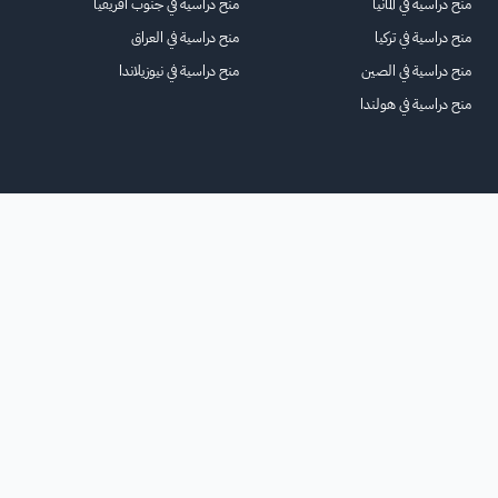
منح دراسية في ألمانيا
منح دراسية في جنوب أفريقيا
منح دراسية في تركيا
منح دراسية في العراق
منح دراسية في الصين
منح دراسية في نيوزيلاندا
منح دراسية في هولندا
الرئيسية
عنا
للاعلانات
الشروط والأحكام
تواصل معنا
الأسئلة الشائعة
خريطة الموقع
جميع الحقوق محفوظة لمنصة فرصة
©
2026