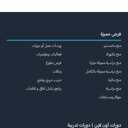
فرص مميزة
منح ماجستير
ورشات عمل أو دورات
منح دكتوراة
فعاليات ومؤتمرات
منح دراسية ممولة جزئيا
فرص تطوع
منح دراسية ممولة بالكامل
زمالات
منح مالية
تدريب مهني وتقني
منح دراسية
برامج تبادل ثقافي و اقامات
جوائز ومسابقات
دورات أون لاين | دورات تدريبة