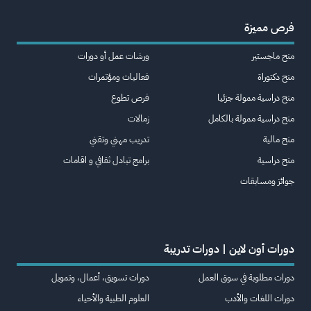
فرص مميزة
منح ماجستير
ورشات عمل أو دورات
منح دكتوراة
فعاليات ومؤتمرات
منح دراسية ممولة جزئيا
فرص تطوع
منح دراسية ممولة بالكامل
زمالات
منح مالية
تدريب مهني وتقني
منح دراسية
برامج تبادل ثقافي و اقامات
جوائز ومسابقات
دورات أون لاين | دورات تدريبة
دورات مطلوبة في سوق العمل
دورات تسويق، أعمال، وتمويل
دورات اللغات والأدب
العلوم الطبية والأحياء