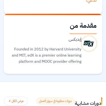
تدعي!
مقدمة من
إيديكس
Founded in 2012 by Harvard University
and MIT, edX is a premier online learning
platform and MOOC provider offering
high-quality courses, professional
certificates, and degrees from top-tier
universities and institutions worldwide,
with a mission to increase access to
education. The platform enables over 86
million learners to acquire in-demand
دورات مطلوبة في سوق العمل
عرض الكل
دورات مشابهة
skills in fields like computer science, AI,