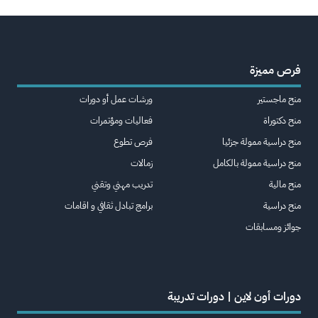
فرص مميزة
منح ماجستير
ورشات عمل أو دورات
منح دكتوراة
فعاليات ومؤتمرات
منح دراسية ممولة جزئيا
فرص تطوع
منح دراسية ممولة بالكامل
زمالات
منح مالية
تدريب مهني وتقني
منح دراسية
برامج تبادل ثقافي و اقامات
جوائز ومسابقات
دورات أون لاين | دورات تدريبة