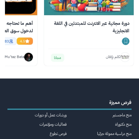
دورة مجانية عبر الانترنت للمبتدئين في اللغة
أهم ما تحتاجه من ال
الانجليزية
essional English
56783
4.5
تكلم بإتقان
Mu'taz Bata
مجانا
فرص مميزة
منح ماجستير
ورشات عمل أو دورات
منح دكتوراة
فعاليات ومؤتمرات
منح دراسية ممولة جزئيا
فرص تطوع