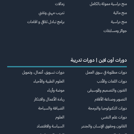
منح دراسية ممولة بالكامل
زمالات
منح مالية
تدريب مهني وتقني
منح دراسية
برامج تبادل ثقافي و اقامات
جوائز ومسابقات
دورات أون لاين | دورات تدريبة
دورات مطلوبة في سوق العمل
دورات تسويق، أعمال، وتمويل
دورات اللغات والأدب
العلوم الطبية والأحياء
الفنون والتصميم والموسيقى
موضة وأزياء
التصوير وصناعة الأفلام
ريادة الأعمال والابتكار
دورات التكنولوجيا والبرمجة
الضيافة والسياحة
دورات علم النفس
العلوم
القانون وحقوق الإنسان والجندر
السياسة والاقتصاد