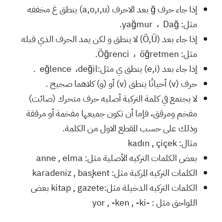
إذا جاء حرف ğ بعد الاحرف (a,o,ı,u) ينطق غ مخففه
مثل: yağmur ، Dağ.
إذا جاء بعد (Ö,Ü) لا ينطق و لكن يمد الحرف الذي قبله
مثل: Öğrenci ، öğretmen.
إذا جاء بعد (e,i) ينطق ي مثل:eğlence ،değil .
حرف (v) أحيانًا ينطق (v) أو (و) كلاهما صحيح .
لا يجتمع في كلمة التركية أصليه حرف متحرك (صائت)
مفخم ومرقق، فإما أن تكون جميعها مفخمة أو مرققة
وذلك على حسب المقطع الاول من الكلمة.
مثال: kadın , çiçek
بعض الكلمات التركيه الأصلية مثل: anne , elma
الكلمات التركيه المركبة مثل: karadeniz , başkent
الكلمات التركيه الدخيلة مثل:kitap , gazete بعض
اللواحق مثل : -yor , -ken , -ki