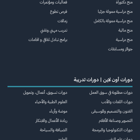
منح دكتوراة
فعاليات ومؤتمرات
منح دراسية ممولة جزئيا
فرص تطوع
منح دراسية ممولة بالكامل
زمالات
منح مالية
تدريب مهني وتقني
منح دراسية
برامج تبادل ثقافي و اقامات
جوائز ومسابقات
دورات أون لاين | دورات تدريبة
دورات مطلوبة في سوق العمل
دورات تسويق، أعمال، وتمويل
دورات اللغات والأدب
العلوم الطبية والأحياء
الفنون والتصميم والموسيقى
موضة وأزياء
التصوير وصناعة الأفلام
ريادة الأعمال والابتكار
دورات التكنولوجيا والبرمجة
الضيافة والسياحة
دورات علم النفس
العلوم