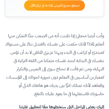
تصفج جميع الفرص المتاحة في تركيا الآن
وأنت أيضا مخطئ إذا ظننت أنه من الصعب جدًا التمكن منها
أتعلم لماذا؟ لأنك حكمت على نفسك بالفشل بناءً على مستواك
كمبتدئ أو كراغب في البدء وبهذا عزيزي المتلقي لا بد أن تؤمن
بنفسك في البداية لتجد نفسك متمكنا من اللغة التركية في
النهاية، ومن ثم فأنت لا تحتاج سوى إلى التمرس والتكرار
كمعيارين أساسيين في التعلم دون ضرورة لجوئك إلى المؤسسات
والمعاهد لأنك تمتلك كنزًا بين يديك هو هاتفك الذكي أو
حاسوبك فاستغلهما في ما يعود عليك بالنفع.
إليك بعض المراحل التي سنخطوها معًا لتحقيق غايتنا