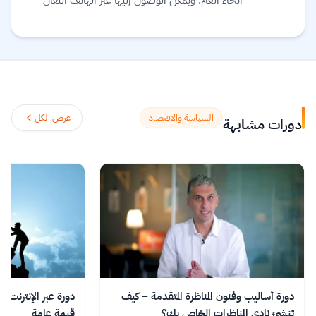
والجهاز اللوحي (tablet) وأجهزة الحاسوب، بحيث
يمكنك توفيق التعليم في حياتك. يعتقد القائمون على
موقع Future learn أن التعليم يجب أن يكون
تجربة اجتماعية ممتعة، لذلك تتيح دوراتهم الفرصة
لمناقشة ما تتعلمه مع الآخرين أثناء التنقل، مما
يساعدك على اكتشافات جديدة وتشكيل أفكار
السياسة والاقتصاد
عرض الكل
دورات مشابهة
جديدة.
اقرأ المزيد.
دورة أساليب وفنون المناظرة المتقدمة – كيف
دورة عبر الإنترنت في
تنشئ نادي المناظرات الخاص بك؟
قيمة عامة