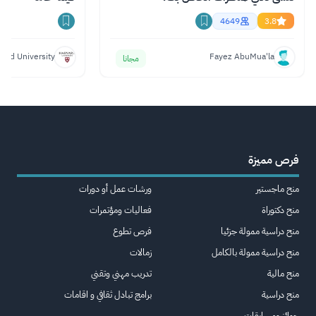
4649
3.8
vard University
Fayez AbuMua'la
مجانا
فرص مميزة
منح ماجستير
ورشات عمل أو دورات
منح دكتوراة
فعاليات ومؤتمرات
منح دراسية ممولة جزئيا
فرص تطوع
منح دراسية ممولة بالكامل
زمالات
منح مالية
تدريب مهني وتقني
منح دراسية
برامج تبادل ثقافي و اقامات
جوائز ومسابقات