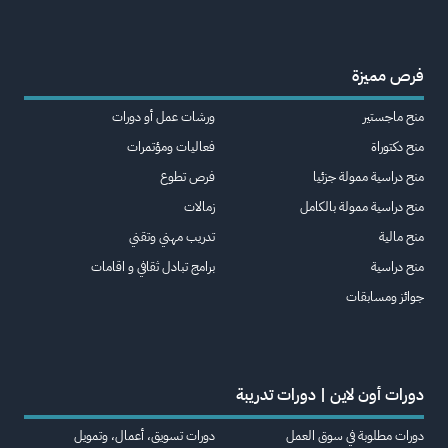
فرص مميزة
منح ماجستير
ورشات عمل أو دورات
منح دكتوراة
فعاليات ومؤتمرات
منح دراسية ممولة جزئيا
فرص تطوع
منح دراسية ممولة بالكامل
زمالات
منح مالية
تدريب مهني وتقني
منح دراسية
برامج تبادل ثقافي و اقامات
جوائز ومسابقات
دورات أون لاين | دورات تدريبة
دورات مطلوبة في سوق العمل
دورات تسويق، أعمال، وتمويل