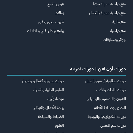
منح دراسية ممولة جزئيا
فرص تطوع
منح دراسية ممولة بالكامل
زمالات
منح مالية
تدريب مهني وتقني
منح دراسية
برامج تبادل ثقافي و اقامات
جوائز ومسابقات
دورات أون لاين | دورات تدريبة
دورات مطلوبة في سوق العمل
دورات تسويق، أعمال، وتمويل
دورات اللغات والأدب
العلوم الطبية والأحياء
الفنون والتصميم والموسيقى
موضة وأزياء
التصوير وصناعة الأفلام
ريادة الأعمال والابتكار
دورات التكنولوجيا والبرمجة
الضيافة والسياحة
دورات علم النفس
العلوم