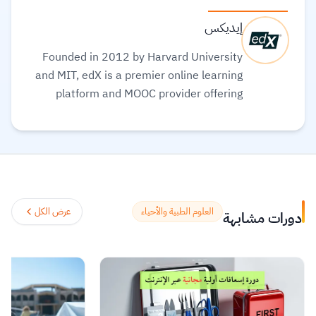
إيديكس
Founded in 2012 by Harvard University
and MIT, edX is a premier online learning
platform and MOOC provider offering
high-quality courses, professional
certificates, and degrees from top-tier
universities and institutions worldwide,
with a mission to increase access to
education. The platform enables over 86
million learners to acquire in-demand
العلوم الطبية والأحياء
عرض الكل
دورات مشابهة
skills in fields like computer science, AI,
and business, allowing them to audit
courses for free or pay for verified
certificates to boost their professional
careers.
اقرأ المزيد.