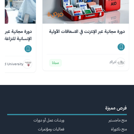
دورة مجانية عبر الإنترنت في الاسعافات الأولية
دورة مجانية عبر ال
الإنسانية للنزاعات
ادراك
مجانا
vard University
فرص مميزة
منح ماجستير
ورشات عمل أو دورات
منح دكتوراة
فعاليات ومؤتمرات