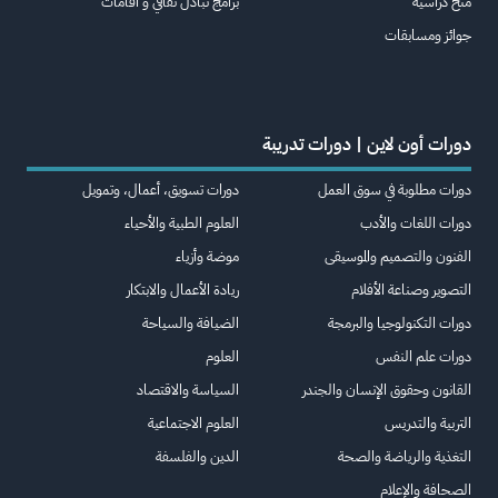
منح دراسية
برامج تبادل ثقافي و اقامات
جوائز ومسابقات
دورات أون لاين | دورات تدريبة
دورات مطلوبة في سوق العمل
دورات تسويق، أعمال، وتمويل
دورات اللغات والأدب
العلوم الطبية والأحياء
الفنون والتصميم والموسيقى
موضة وأزياء
التصوير وصناعة الأفلام
ريادة الأعمال والابتكار
دورات التكنولوجيا والبرمجة
الضيافة والسياحة
دورات علم النفس
العلوم
القانون وحقوق الإنسان والجندر
السياسة والاقتصاد
التربية والتدريس
العلوم الاجتماعية
التغذية والرياضة والصحة
الدين والفلسفة
الصحافة والإعلام