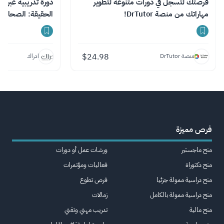
فرصتك لتسجل في دورات متنوعة لتطوير
دورة تدريبية عبر ا
مهاراتك من منصة DrTutor!
الحقيقة: الصحافة 
$
24.98
منصة DrTutor
ادراك
فرص مميزة
منح ماجستير
ورشات عمل أو دورات
منح دكتوراة
فعاليات ومؤتمرات
منح دراسية ممولة جزئيا
فرص تطوع
منح دراسية ممولة بالكامل
زمالات
منح مالية
تدريب مهني وتقني