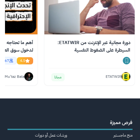
دورة مجانية عبر الإنترنت من ETATWIR:
أهم ما تحتاجه من ال
السيطرة على الضغوط النفسية
essional English
56867
4.5
Mu'taz Bata
ETATWIR
مجانا
فرص مميزة
منح ماجستير
ورشات عمل أو دورات