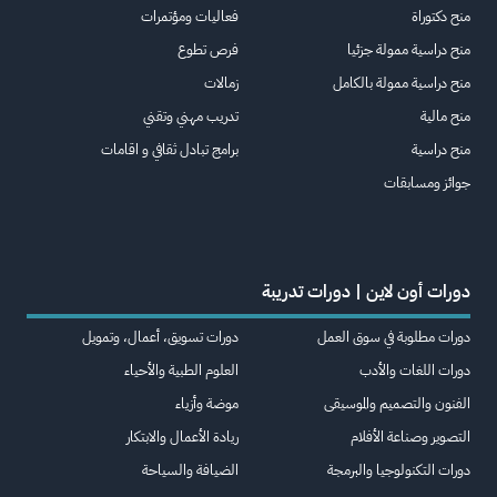
منح دكتوراة
فعاليات ومؤتمرات
منح دراسية ممولة جزئيا
فرص تطوع
منح دراسية ممولة بالكامل
زمالات
منح مالية
تدريب مهني وتقني
منح دراسية
برامج تبادل ثقافي و اقامات
جوائز ومسابقات
دورات أون لاين | دورات تدريبة
دورات مطلوبة في سوق العمل
دورات تسويق، أعمال، وتمويل
دورات اللغات والأدب
العلوم الطبية والأحياء
الفنون والتصميم والموسيقى
موضة وأزياء
التصوير وصناعة الأفلام
ريادة الأعمال والابتكار
دورات التكنولوجيا والبرمجة
الضيافة والسياحة