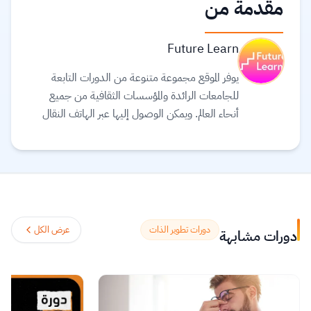
مقدمة من
Future Learn
يوفر الموقع مجموعة متنوعة من الدورات التابعة
للجامعات الرائدة والمؤسسات الثقافية من جميع
أنحاء العالم. ويمكن الوصول إليها عبر الهاتف النقال
والجهاز اللوحي (tablet) وأجهزة الحاسوب، بحيث
يمكنك توفيق التعليم في حياتك. يعتقد القائمون على
موقع Future learn أن التعليم يجب أن يكون
تجربة اجتماعية ممتعة، لذلك تتيح دوراتهم الفرصة
لمناقشة ما تتعلمه مع الآخرين أثناء التنقل، مما
يساعدك على اكتشافات جديدة وتشكيل أفكار
دورات تطوير الذات
عرض الكل
دورات مشابهة
جديدة.
اقرأ المزيد.