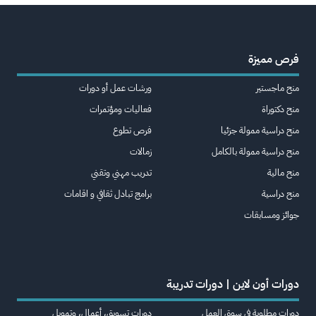
فرص مميزة
منح ماجستير
ورشات عمل أو دورات
منح دكتوراة
فعاليات ومؤتمرات
منح دراسية ممولة جزئيا
فرص تطوع
منح دراسية ممولة بالكامل
زمالات
منح مالية
تدريب مهني وتقني
منح دراسية
برامج تبادل ثقافي و اقامات
جوائز ومسابقات
دورات أون لاين | دورات تدريبة
دورات مطلوبة في سوق العمل
دورات تسويق، أعمال، وتمويل