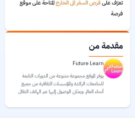
تعرّف على
فرص السفر الى الخارج
المتاحة على موقع
فرصة
مقدمة من
Future Learn
يوفر الموقع مجموعة متنوعة من الدورات التابعة
للجامعات الرائدة والمؤسسات الثقافية من جميع
أنحاء العالم. ويمكن الوصول إليها عبر الهاتف النقال
والجهاز اللوحي (tablet) وأجهزة الحاسوب، بحيث
يمكنك توفيق التعليم في حياتك. يعتقد القائمون على
موقع Future learn أن التعليم يجب أن يكون
تجربة اجتماعية ممتعة، لذلك تتيح دوراتهم الفرصة
لمناقشة ما تتعلمه مع الآخرين أثناء التنقل، مما