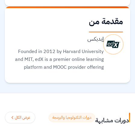
مقدمة من
إيديكس
Founded in 2012 by Harvard University
and MIT, edX is a premier online learning
platform and MOOC provider offering
high-quality courses, professional
certificates, and degrees from top-tier
universities and institutions worldwide,
with a mission to increase access to
education. The platform enables over 86
million learners to acquire in-demand
دورات التكنولوجيا والبرمجة
عرض الكل
دورات مشابهة
skills in fields like computer science, AI,
and business, allowing them to audit