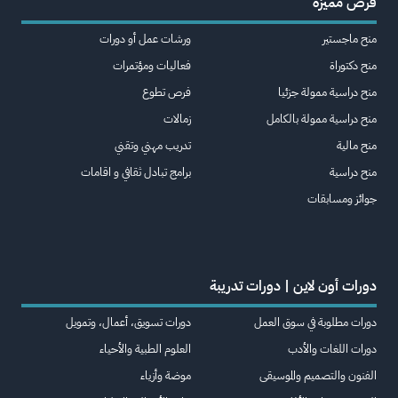
فرص مميزة
منح ماجستير
ورشات عمل أو دورات
منح دكتوراة
فعاليات ومؤتمرات
منح دراسية ممولة جزئيا
فرص تطوع
منح دراسية ممولة بالكامل
زمالات
منح مالية
تدريب مهني وتقني
منح دراسية
برامج تبادل ثقافي و اقامات
جوائز ومسابقات
دورات أون لاين | دورات تدريبة
دورات مطلوبة في سوق العمل
دورات تسويق، أعمال، وتمويل
دورات اللغات والأدب
العلوم الطبية والأحياء
الفنون والتصميم والموسيقى
موضة وأزياء