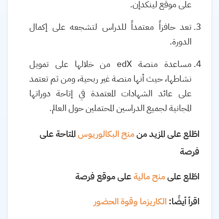
على موقع لينكدإن.
تعد حافزاً معتمداً للدراس لتشجعه على إكمال
الدورة.
مساعدة منصة
edX
من خلالها على تمويل
نشاطها، حيث أنها منصة غير ربحية، ومن ثم تعتمد
على عائد الشهادات المعتمدة في إتاحة دوراتها
المجانية لجميع الدراسين المحتملين حول العالم.
اطّلع على المزيد من
منح البكالوريوس
المتاحة على
فرصة
اطّلع على
منح مالية
على موقع فرصة
اقرأ أيضًا:
الكاريزما وقوة الحضور