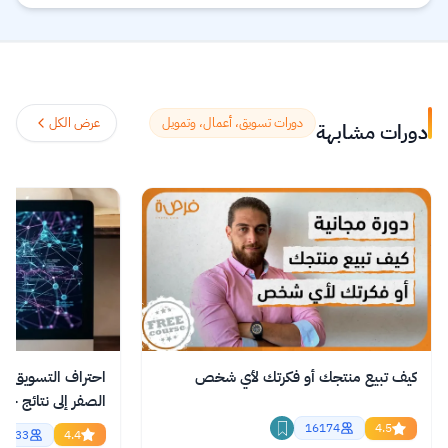
certificates, and degrees from top-tier
universities and institutions worldwide,
with a mission to increase access to
education. The platform enables over 86
million learners to acquire in-demand
دورات تسويق، أعمال، وتمويل
عرض الكل
دورات مشابهة
skills in fields like computer science, AI,
and business, allowing them to audit
courses for free or pay for verified
certificates to boost their professional
careers.
اقرأ المزيد.
كيف تبيع منتجك أو فكرتك لأي شخص
احتراف التسويق با
الصفر إلى نتائج حقي
اونلاين
16174
4.5
2833
4.4