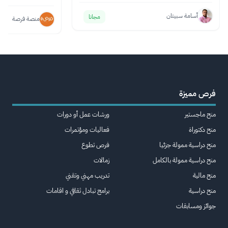
أسامة سبيتان
مجانا
منصة فرصة
فرص مميزة
منح ماجستير
ورشات عمل أو دورات
منح دكتوراة
فعاليات ومؤتمرات
منح دراسية ممولة جزئيا
فرص تطوع
منح دراسية ممولة بالكامل
زمالات
منح مالية
تدريب مهني وتقني
منح دراسية
برامج تبادل ثقافي و اقامات
جوائز ومسابقات