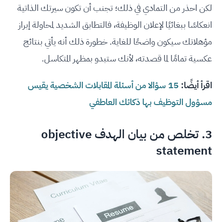
لكن احذر من التمادي في ذلك؛ تجنب أن تكون سيرتك الذاتية
انعكاسًا ببغائيًا لإعلان الوظيفة، فالتطابق الشديد لمحاولة إبراز
مؤهلاتك سيكون واضحًا للغاية. خطورة ذلك أنه يأتي بنتائج
عكسية تمامًا لما قصدته، لأنك ستبدو بمظهر المتكاسل.
اقرأ أيضًا:
15 سؤالا من أسئلة المقابلات الشخصية يقيس
مسؤول التوظيف بها ذكائك العاطفي
3. تخلص من بيان الهدف
objective
statement