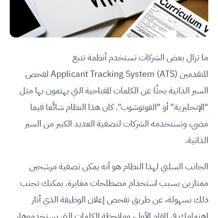
ما تزال بعض الشركات تستخدم أنظمة تتبع
المتقدمين
Applicant Tracking System (ATS)
لفحص
السير الذاتية بحثًا عن الكلمات المفتاحية التي يهتمون بها مثل
"الإنجليزية" أو "الفوتوشوب". كان هذا النظام شائًعا فيما
مضى، وتستخدمه الشركات لتصفية العديد الكبير من السير
الذاتية.
الجانب السلبي لهذا النظام هو أنه يمكن تصفية مرشحين
ممتازين بسبب استخدام مصطلحات مغايرة
.
يمكنك تجنب
ذلك بسهولة، عن طريق تفحص إعلان الوظيفة الذي أثار
اهتمامك في المقام الأول، وملاحظة الكلمات التي يستخدموها،