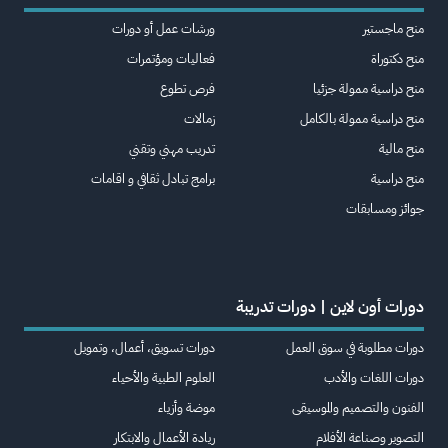
منح ماجستير
ورشات عمل أو دورات
منح دكتوراة
فعاليات ومؤتمرات
منح دراسية ممولة جزئيا
فرص تطوع
منح دراسية ممولة بالكامل
زمالات
منح مالية
تدريب مهني وتقني
منح دراسية
برامج تبادل ثقافي و اقامات
جوائز ومسابقات
دورات أون لاين | دورات تدريبة
دورات مطلوبة في سوق العمل
دورات تسويق، أعمال، وتمويل
دورات اللغات والأدب
العلوم الطبية والأحياء
الفنون والتصميم والموسيقى
موضة وأزياء
التصوير وصناعة الأفلام
ريادة الأعمال والابتكار