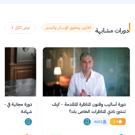
universities and institutions worldwide,
with a mission to increase access to
education. The platform enables over 86
million learners to acquire in-demand
القانون وحقوق الإنسان والجندر
عرض الكل
دورات مشابهة
skills in fields like computer science, AI,
and business, allowing them to audit
courses for free or pay for verified
certificates to boost their professional
careers.
اقرأ المزيد.
دورة أساليب وفنون المناظرة المتقدمة – كيف
تنشئ نادي المناظرات الخاص بك؟
شهادة
4651
3.8