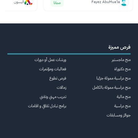
Fayez AbuMua'la
اليسون
مجانا
فرص مميزة
منح ماجستير
ورشات عمل أو دورات
منح دكتوراة
فعاليات ومؤتمرات
منح دراسية ممولة جزئيا
فرص تطوع
منح دراسية ممولة بالكامل
زمالات
منح مالية
تدريب مهني وتقني
منح دراسية
برامج تبادل ثقافي و اقامات
جوائز ومسابقات