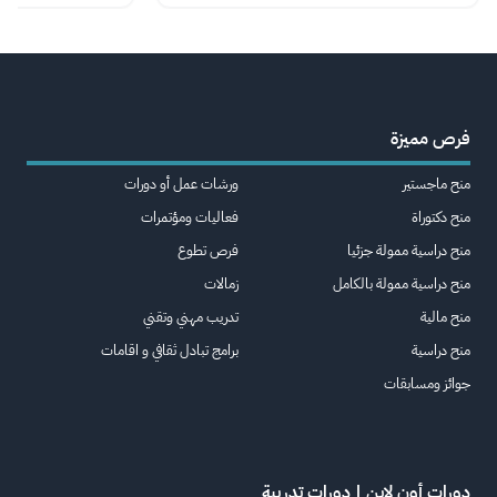
فرص مميزة
منح ماجستير
ورشات عمل أو دورات
منح دكتوراة
فعاليات ومؤتمرات
منح دراسية ممولة جزئيا
فرص تطوع
منح دراسية ممولة بالكامل
زمالات
منح مالية
تدريب مهني وتقني
منح دراسية
برامج تبادل ثقافي و اقامات
جوائز ومسابقات
دورات أون لاين | دورات تدريبة