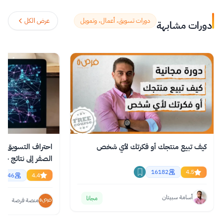
education. The platform enables over 86
million learners to acquire in-demand
دورات تسويق، أعمال، وتمويل
عرض الكل
دورات مشابهة
skills in fields like computer science, AI,
and business, allowing them to audit
courses for free or pay for verified
certificates to boost their professional
careers.
اقرأ المزيد.
كيف تبيع منتجك أو فكرتك لأي شخص
احتراف التسويق با
الصفر إلى نتائج حقي
اونلاين
16182
4.5
2846
4.4
أسامة سبيتان
مجانا
منصة فرصة