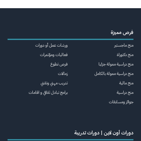
فرص مميزة
منح ماجستير
ورشات عمل أو دورات
منح دكتوراة
فعاليات ومؤتمرات
منح دراسية ممولة جزئيا
فرص تطوع
منح دراسية ممولة بالكامل
زمالات
منح مالية
تدريب مهني وتقني
منح دراسية
برامج تبادل ثقافي و اقامات
جوائز ومسابقات
دورات أون لاين | دورات تدريبة