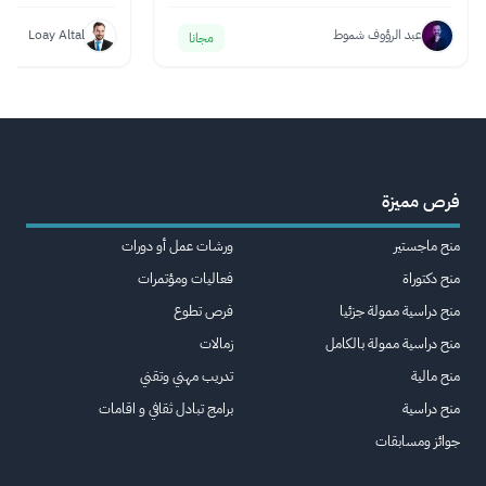
عبد الرؤوف شموط
Loay Altal
مجانا
فرص مميزة
منح ماجستير
ورشات عمل أو دورات
منح دكتوراة
فعاليات ومؤتمرات
منح دراسية ممولة جزئيا
فرص تطوع
منح دراسية ممولة بالكامل
زمالات
منح مالية
تدريب مهني وتقني
منح دراسية
برامج تبادل ثقافي و اقامات
جوائز ومسابقات