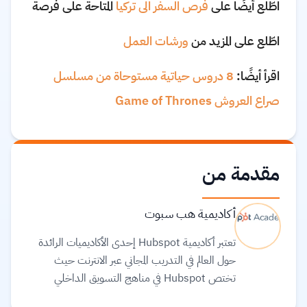
اطّلع أيضًا على
فرص السفر الى تركيا
المتاحة على فرصة
اطّلع على المزيد من
ورشات العمل
اقرأ أيضًا:
8 دروس حياتية مستوحاة من مسلسل
صراع العروش Game of Thrones
مقدمة من
أكاديمية هب سبوت
تعتبر أكاديمية Hubspot إحدى الأكاديميات الرائدة
حول العالم في التدريب المجاني عبر الانترنت حيث
تختص Hubspot في مناهج التسويق الداخلي
والمبيعات وخدمة العملاء. تقدم Hubspot مساقات