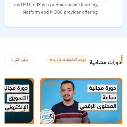
and MIT, edX is a premier online learning
platform and MOOC provider offering
high-quality courses, professional
certificates, and degrees from top-tier
universities and institutions worldwide,
with a mission to increase access to
education. The platform enables over 86
million learners to acquire in-demand
دورات التكنولوجيا والبرمجة
عرض الكل
دورات مشابهة
skills in fields like computer science, AI,
and business, allowing them to audit
courses for free or pay for verified
certificates to boost their professional
careers.
اقرأ المزيد.