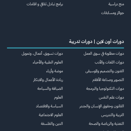
منح دراسية
برامج تبادل ثقافي و اقامات
جوائز ومسابقات
دورات أون لاين | دورات تدريبة
دورات مطلوبة في سوق العمل
دورات تسويق، أعمال، وتمويل
دورات اللغات والأدب
العلوم الطبية والأحياء
الفنون والتصميم والموسيقى
موضة وأزياء
التصوير وصناعة الأفلام
ريادة الأعمال والابتكار
دورات التكنولوجيا والبرمجة
الضيافة والسياحة
دورات علم النفس
العلوم
القانون وحقوق الإنسان والجندر
السياسة والاقتصاد
التربية والتدريس
العلوم الاجتماعية
التغذية والرياضة والصحة
الدين والفلسفة