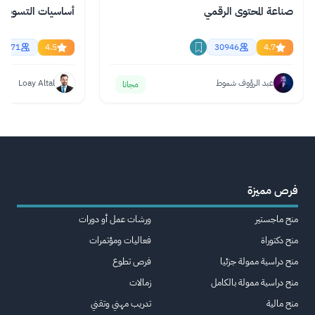
صناعة المحتوى الرقمي
أساسيات التسويق ال
61471
4.5
30946
4.7
عبد الرؤوف شموط
Loay Altal
مجانا
فرص مميزة
منح ماجستير
ورشات عمل أو دورات
منح دكتوراة
فعاليات ومؤتمرات
منح دراسية ممولة جزئيا
فرص تطوع
منح دراسية ممولة بالكامل
زمالات
منح مالية
تدريب مهني وتقني