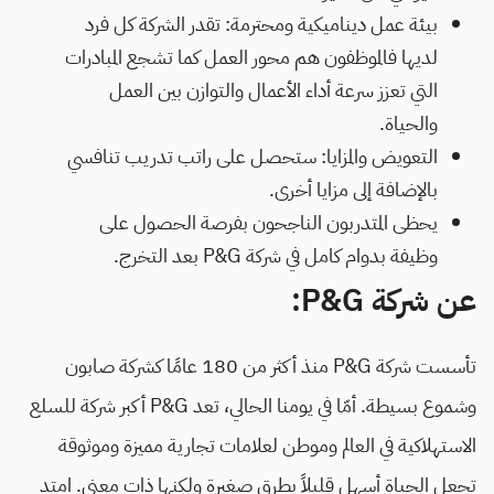
بيئة عمل ديناميكية ومحترمة: تقدر الشركة كل فرد
لديها فالموظفون هم محور العمل كما تشجع المبادرات
التي تعزز سرعة أداء الأعمال والتوازن بين العمل
والحياة.
التعويض والمزايا: ستحصل على راتب تدريب تنافسي
بالإضافة إلى مزايا أخرى.
يحظى المتدربون الناجحون بفرصة الحصول على
وظيفة بدوام كامل في شركة
P&G
بعد التخرج.
عن شركة P&G:
تأسست شركة
P&G
منذ أكثر من 180 عامًا كشركة صابون
وشموع بسيطة. أمّا في يومنا الحالي، تعد
P&G
أكبر شركة للسلع
الاستهلاكية في العالم وموطن لعلامات تجارية مميزة وموثوقة
تجعل الحياة أسهل قليلاً بطرق صغيرة ولكنها ذات معنى. امتد