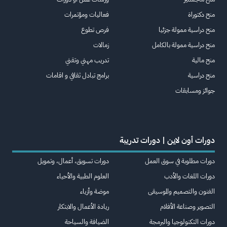
منح دكتوراة
فعاليات ومؤتمرات
منح دراسية ممولة جزئيا
فرص تطوع
منح دراسية ممولة بالكامل
زمالات
منح مالية
تدريب مهني وتقني
منح دراسية
برامج تبادل ثقافي و اقامات
جوائز ومسابقات
دورات أون لاين | دورات تدريبة
دورات مطلوبة في سوق العمل
دورات تسويق، أعمال، وتمويل
دورات اللغات والأدب
العلوم الطبية والأحياء
الفنون والتصميم والموسيقى
موضة وأزياء
التصوير وصناعة الأفلام
ريادة الأعمال والابتكار
دورات التكنولوجيا والبرمجة
الضيافة والسياحة