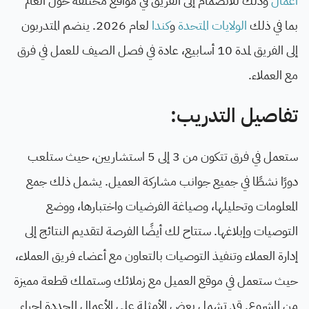
أعمال
وذلك للانضمام إلى الفريق في مواقع مختلفة حول العالم
بما في ذلك
الولايات المتحدة
و
كندا
لعام 2026. ينضم المتدربون
إلى الفريق لمدة 10 أسابيع، عادة في فصل الصيف للعمل في فرق
مع العملاء.
تفاصيل التدريب:
ستعمل في فرق تتكون من 3 إلى 5 استشاريين، حيث ستلعب
دورًا نشطًا في جميع جوانب مشاركة العميل. يشمل ذلك جمع
المعلومات وتحليلها، وصياغة الفرضيات واختبارها، ووضع
التوصيات وإبلاغها. ستتاح لك أيضًا الفرصة لتقديم النتائج إلى
إدارة العملاء وتنفيذ التوصيات بالتعاون مع أعضاء فريق العملاء،
حيث ستعمل في موقع العميل مع زملائك وستملك قطعة مميزة
من المشروع. قد تشمل بعض الأمثلة على الأعمال المحددة إجراء