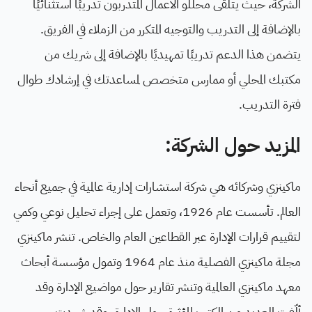
الشركة، حيث يتلقى محللو الأعمال المتدربون تدريبًا استثنائيًا
بالإضافة إلى التدريب والتوجيه المتكرر من الزملاء في الفريق.
يتضمن هذا الدعم تدريبًا تمهيديًا بالإضافة إلى شريك من
مكتبك المحلي أو ممارس متخصص لمساعدتك في إرشادك طوال
فترة التدريب.
المزيد حول الشركة:
ماكينزي وشركائه هي شركة استشارات إدارية عالمية في جميع أنحاء
العالم. تأسست عام 1926، وتعمل على إجراء تحليل نوعي وكمي
لتقييم قرارات الإدارة عبر القطاعين العام والخاص. تنشر ماكينزي
مجلة ماكينزي الفصلية منذ عام 1964 وتمول مؤسسة أبحاث
معهد ماكينزي العالمية وتنشر تقارير حول مواضيع الإدارة وقد
ألّفت العديد من الكتب المؤثرة حول الإدارة. وقد شهدت