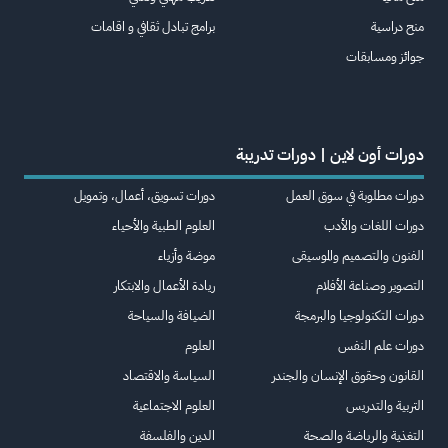
منح دراسية
برامج تبادل ثقافي و اقامات
جوائز ومسابقات
دورات أون لاين | دورات تدريبة
دورات مطلوبة في سوق العمل
دورات تسويق، أعمال، وتمويل
دورات اللغات والأدب
العلوم الطبية والأحياء
الفنون والتصميم والموسيقى
موضة وأزياء
التصوير وصناعة الأفلام
ريادة الأعمال والابتكار
دورات التكنولوجيا والبرمجة
الضيافة والسياحة
دورات علم النفس
العلوم
القانون وحقوق الإنسان والجندر
السياسة والاقتصاد
التربية والتدريس
العلوم الاجتماعية
التغذية والرياضة والصحة
الدين والفلسفة