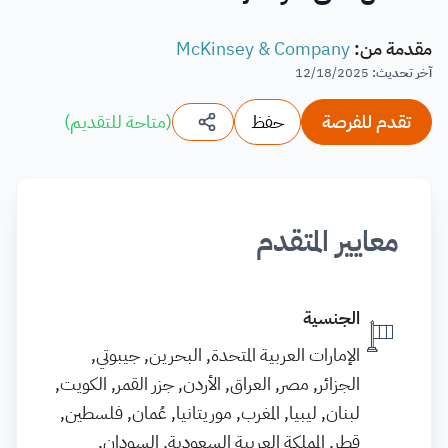
مقدمة من
:
McKinsey & Company
آخر تحديث
:
12/18/2025
تقدم للفرصة
حفظ
(
متاحة للتقديم
)
معايير المتقدم
الجنسية
الإمارات العربية المتحدة, البحرين, جيبوتي,
الجزائر, مصر, العراق, الأردن, جزر القمر, الكويت,
لبنان, ليبيا, المغرب, موريتانيا, عُمان, فلسطين,
قطر, المملكة العربية السعودية, السودان,