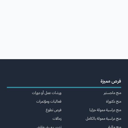
فرص مميزة
منح ماجستير
ورشات عمل أو دورات
منح دكتوراة
فعاليات ومؤتمرات
منح دراسية ممولة جزئيا
فرص تطوع
منح دراسية ممولة بالكامل
زمالات
منح مالية
تدريب مهني وتقني