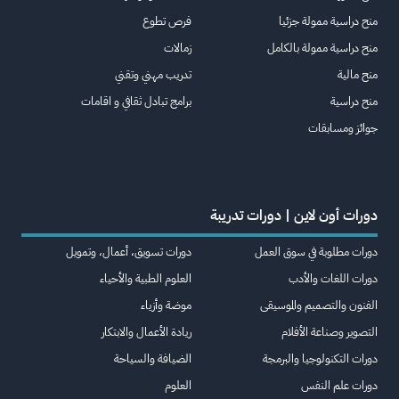
منح دراسية ممولة جزئيا
فرص تطوع
منح دراسية ممولة بالكامل
زمالات
منح مالية
تدريب مهني وتقني
منح دراسية
برامج تبادل ثقافي و اقامات
جوائز ومسابقات
دورات أون لاين | دورات تدريبة
دورات مطلوبة في سوق العمل
دورات تسويق، أعمال، وتمويل
دورات اللغات والأدب
العلوم الطبية والأحياء
الفنون والتصميم والموسيقى
موضة وأزياء
التصوير وصناعة الأفلام
ريادة الأعمال والابتكار
دورات التكنولوجيا والبرمجة
الضيافة والسياحة
دورات علم النفس
العلوم