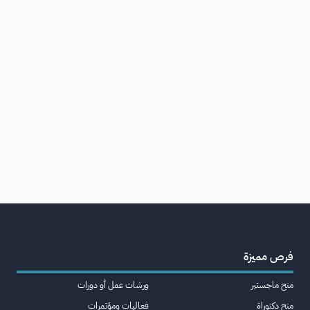
فرص مميزة
منح ماجستير
ورشات عمل أو دورات
منح دكتوراة
فعاليات ومؤتمرات