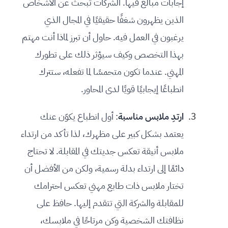
إجابات مبالغ فيها. الشركات تبحث عن الأشخاص
الذين يظهرون شغفًا حقيقيًا في المجال الذي
يرغبون في العمل فيه. حاول أن تبرز لماذا أنت مهتم
بهذا التخصص وكيف سيؤثر ذلك على تطورك
المهني. عندما تكون متحمسًا لما تفعله، ستترك
انطباعًا إيجابيًا قويًا لدى المحاور.
ارتدِ ملابس مناسبة
: أول انطباع يكوّن عنك
يعتمد بشكل كبير على مظهرك، لذا تأكد من ارتداء
ملابس أنيقة تعكس جديتك في المقابلة. لا تحتاج
دائمًا إلى ارتداء بدلة رسمية، ولكن من الأفضل أن
تختار ملابس ذات طابع مهني تعكس احترامك
للمقابلة والشركة التي تتقدم إليها. حافظ على
نظافتك الشخصية وكن مرتاحًا في ملابسك،