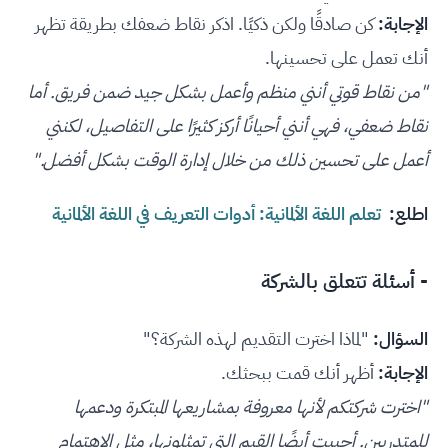
الإجابة:
كن صادقًا ولكن ذكيًا. اذكر نقاط ضعفك بطريقة تظهر
أنك تعمل على تحسينها.
"من نقاط قوتي أنني منظم وأعمل بشكل جيد ضمن فريق. أما
نقاط ضعفي، فهي أنني أحيانًا أركز كثيرًا على التفاصيل، لكنني
أعمل على تحسين ذلك من خ
لال إدارة الوقت بشكل أفضل."
اطلع:
تعلم اللغة الألمانية: أدوات التعريف في اللغة الألمانية
- أسئلة تتعلق بالشركة
السؤال:
"لماذا اخترت التقديم لهذه الشركة؟"
الإجابة:
أظهر أنك قمت ببحثك.
"اخترت شركتكم لأنها معروفة بمشاريعها المبتكرة ودعمها
للمتدربين. أحببت أيضًا القيم التي تمثلونها، مثل الاهتمام