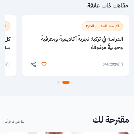
مقالات ذات علاقة
الدراسة والسفر إلى الخارج
الدراس
الدراسة في تركيا: تجربةٌ أكاديميةٌ ومعرفيةٌ
كل ما
وحياتيةٌ مرمُوقة
سنغاف
025
8/4/2025
مقترحة لك
بناءً على ما قرأت