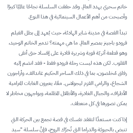
خاتم سحري يهدد العالم. وقد حققت السلسلة نجاحًا عالميًا كبيرًا
وأصبحت من أهم الأعمال السينمائية في هذا النوع.
تبدأ القصة في مدينة شاير الهادئة، حيث يُعهد إلى بطل الفيلم
فرودو باجينز بمصير العالم. ما هي مهمته؟ تدمير الخاتم الوحيد،
وهو قطعة أثريّة قوية وشريرة قادرة على إفساد حتى أنقى
القلوب. لكن هذه ليست رحلة فرودو فقط - فقد انضم إليه
رفاق مُخلصون، بما في ذلك الساحر الحكيم غاندالف، وأراجورن
الشجاع، والرامي القزم ليجولاس. معًا، يعبرون الغابات المترامية
الأطراف، والجبال الغادرة، والأطلال المظلمة، ويواجهون مخاطر لا
يمكن تصورها في كل منعطف.
إذا كنت مستعدًا لتفقد نفسك في قصة تجمع بين الحركة التي
تنبض بالحيويّة والدراما التي تُحرِّك الروح، فإنَّ سلسلة "سيد