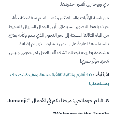
باي وروحه إلى أقصى حدودها.
من ناحية المؤثِّرات والجرافيكس، يُعد الفيلم تحفة فنيّة حقًا،
حيث يلتقط التصوير السينمائي المُبهر الجمال السريالي للمحيط،
من المياه المتلألئة المضيئة إلى بحر النجوم الذي يبدو وكأنه يمتزج
بالسماء، هذا علاوةً على النمر ريتشارد، الذي تم إضافة
مشاهدة بطريقة تجعلك تشك أنّه بالفعل نمر حقيقي وليس
مُجرّد مؤثّر بصري!
اقرأ أيضًا:
10 أفلام وثائقية ثقافية ممتعة ومفيدة ننصحك
بمشاهدتها
8. فيلم جومانجي: مرحبًا بكم في الأدغال "Jumanji:
Welcome to the Jungle"