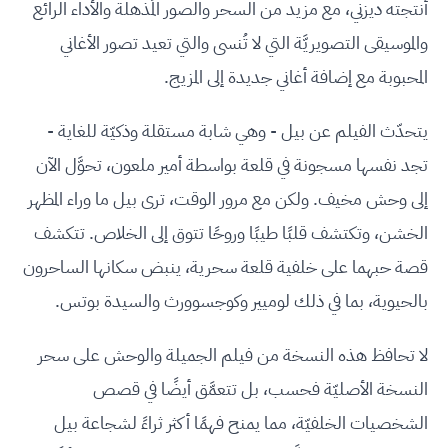
أنتجته ديزني، مع مزيد من السحر والصور المُذهلة والأداء الرائع
والموسيقى التصويريَّة التي لا تُنسى والتي تعيد تصور الأغاني
المحبوبة مع إضافة أغاني جديدة إلى المزيج.
يتحدّث الفيلم عن بيل - وهي شابة مستقلة وذكيّة للغاية -
تجد نفسها مسجونة في قلعة بواسطة أمير ملعون، تحوَّل الآن
إلى وحش مخيف. ولكن مع مرور الوقت، ترى بيل ما وراء المظهر
الخشن، وتكتشف قلبًا طيبًا وروحًا تتوق إلى الخلاص. تتكشف
قصة حبهما على خلفية قلعة سحرية، ينبض سكانها الساحرون
بالحيوية، بما في ذلك لوميير وكوجسوورث والسيدة بوتس.
لا تحافظ هذه النسخة من فيلم الجميلة والوحش على سحر
النسخة الأصليّة فحسب، بل تتعمَّق أيضًا في قصص
الشخصيات الخلفيّة، مما يمنح فهمًا أكثر ثراءً لشجاعة بيل