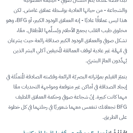
والشجاعة - من حياتها العادية بواسطة عملاق غامض. لكن
هذا ليس عملاقًا عاديًا - إنه العملاق الودود الكبير، أو BFG، وهو
مخلوق طيب القلب يجمع الأحلام ويُسلِّمها للأطفال. معًا،
تشكل صوفي والعملاق الودود الكبير صداقة رائعة حيث يشرعان
في مُهمَّة غير عادية لوقف العمالقة المُخيفين آكلي البشر الذين
يُهدِّدون العالم البشري.
يتميّز الفيلم بمؤثراته البصريّة الرائعة وقصّته الصادقة المُتمثّلة في
إيجاد الصداقة في أماكن غير متوقعة ومواجهة التحديات معًا
مهما كانت كبيرة. إنّ شجاعة صوفي وحكمة العملاق اللطيف
BFG تجعلانك تنغمس معهما شعوريًا في رحلتهما في كل خطوة
على الطريق.
اقرأ أيضًا:
أجمل 5 من قصص ألف ليلة وليلة مكتوبة