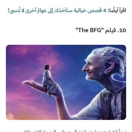
اقرأ أيضًا:
4 قصص خيالية ستأخذك إلى عوالم أخرى لا تُنسى!
10. فيلم "The BFG"
تبدأ قصّة عندما يتم انتشال صوفي - اليتيمة الفضوليّة