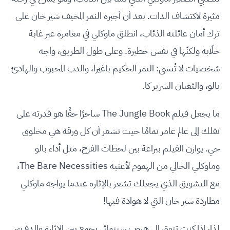
مثيرة لاكتشاف الذات. بعد أن أجبره النمر المخيف شير خان على
ترك أمان عائلته الذئاب، انطلق ماوكلي في مغامرة عبر غابة
خلّابة ولكنّها في نفس خطيرة. وعلى طول الطريق، واجه
شخصيات لا تُنسى: النمر الحكيم باغيرا، والدب المحبوب والهادئ
بالو، والثعبان الشرير كا.
ما يجعل فيلم The Jungle Book ساحرًا حقًا هو قدرته على
نقلك إلى عالم غامر تمامًا حيث تشعر أن كل ورقة هي مخلوق
حي. يوازن الفيلم ببراعة بين لحظات الفرح، مثل أداء بالو
وماوكلي الخالي من الهموم لأغنية The Bare Necessities،
مع التشويق الذي يجعلك تشعر بالإثارة عندما يواجه ماوكلي
مطاردة شير خان التي لا هوادة فيها!
لذا، إذا كنت تتوق إلى هروب سينمائي يجمع بين الإثارة والدفء،