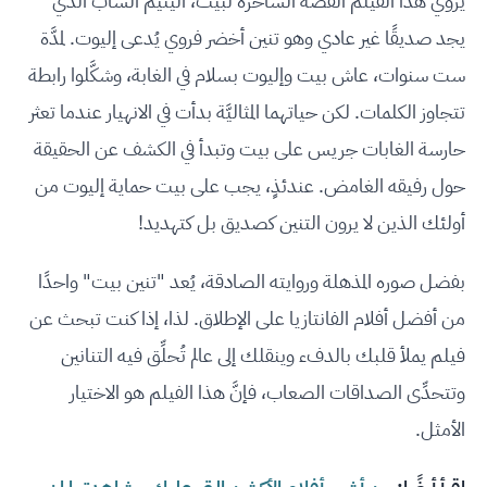
يروي هذا الفيلم القصَّة الساحرة لبيت، اليتيم الشاب الذي
يجد صديقًا غير عادي وهو تنين أخضر فروي يُدعى إليوت. لمدَّة
ست سنوات، عاش بيت وإليوت بسلام في الغابة، وشكَّلوا رابطة
تتجاوز الكلمات. لكن حياتهما المثاليَّة بدأت في الانهيار عندما تعثر
حارسة الغابات جريس على بيت وتبدأ في الكشف عن الحقيقة
حول رفيقه الغامض. عندئذٍ، يجب على بيت حماية إليوت من
أولئك الذين لا يرون التنين كصديق بل كتهديد!
بفضل صوره المذهلة وروايته الصادقة، يُعد "تنين بيت" واحدًا
من أفضل أفلام الفانتازيا على الإطلاق. لذا، إذا كنت تبحث عن
فيلم يملأ قلبك بالدفء وينقلك إلى عالم تُحلِّق فيه التنانين
وتتحدِّى الصداقات الصعاب، فإنَّ هذا الفيلم هو الاختيار
الأمثل.