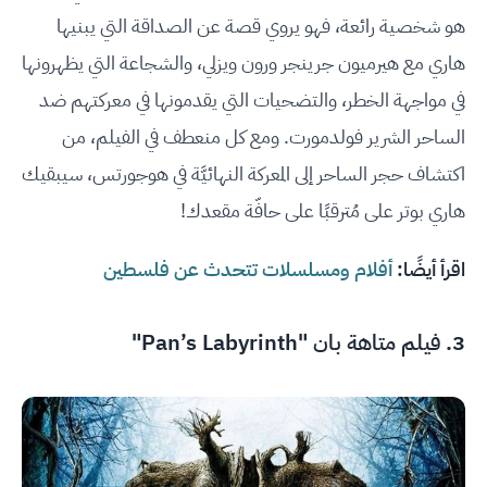
هو شخصية رائعة، فهو يروي قصة عن الصداقة التي يبنيها
هاري مع هيرميون جرينجر ورون ويزلي، والشجاعة التي يظهرونها
في مواجهة الخطر، والتضحيات التي يقدمونها في معركتهم ضد
الساحر الشرير فولدمورت. ومع كل منعطف في الفيلم، من
اكتشاف حجر الساحر إلى المعركة النهائيَّة في هوجورتس، سيبقيك
هاري بوتر على مُترقبًا على حافّة مقعدك!
اقرأ أيضًا:
أفلام ومسلسلات تتحدث عن فلسطين
3. فيلم متاهة بان "Pan’s Labyrinth"