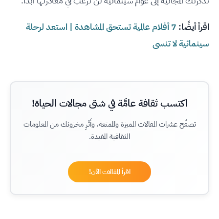
تذكرتك المجانيّة إلى عوالم سينمائيَّة لن ترغب في مغادرتها أبدًا.
اقرأ أيضًا:
7 أفلام عالمية تستحق المشاهدة | استعد لرحلة
سينمائية لا تنسى
اكتسب ثقافة عامَّة في شتى مجالات الحياة!
تصفّح عشرات المقالات المميزة والممتعة، وأَثْرِ مخزونك من المعلومات
الثقافية المفيدة.
اقرأ المقالات الآن!