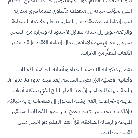
تدور قصّة هذا الفيلم حول جيرونيكوس جانجل المُخترع العظيم
الذي تحوَّلت حياته إلى منعطف مأساوي عندما سرق متدربه
أغلى إبداعاته. بعد عقود من الزمان، تدخل حفيدته الشجاعة
والرائعة جورني إلى حياته بتفاؤل لا حدود له وشرارة من السحر.
يشرعان معًا في مهمة لإعادة إشعال إبداعه المفقود وإنقاذ متجر
الألعاب المُتعثِّر من الخراب.
بفضل ديكوراته النابضة بالحياة وتأثيراته الخاصّة المذهلة
وأغانيه الأصليّة التي تضيء الشاشة، يُعد فيلم Jingle Jangle
وليمة شهيّة للحواس. إنَّ هذا العالم الرائع الذي يسكنه أدوات
غريبة واختراعات رائعة، يشبه الدخول إلى صفحات رواية خياليّة.
فإذا كنت تبحث عن فيلم يجمع بين الصور المذهلة والموسيقى
المبهجة والرسالة الصادقة، فإنَّ هذا الفيلم هو اختيار مثالي
لقضاء عطلتك.