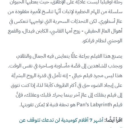
رحلة أوفيليا ليست عاديَّة على الإطلاق، حيث يعطيها الحيوان
سلسلة من المهام الخطيرة لإثبات أنّها تناسخ لأميرة مفقودة من
عالم أسطوري. لكن التحديّات السحرية التي تواجهها تنعكس في
أهوال العالم الحقيقي - زوج أمها القاسي، الكابتن فيدال، والقمع
الوحشي لنظام فرانكو.
يصنع هذا الفيلم ببراعة عالمًا يتعايش فيه الجمال والظلام،
ويجذب المشاهدين إلى قصَّة مأساوية وساحرة في نفس الوقت.
هذا ليس مجرد فيلم خيالي - إنه تأمل في قدرة الروح البشريَّة
على إيجاد الضوء حتى في أكثر الظروف كآبة! لذا، إذا كنت تتوق
إلى فيلم ينقلك إلى عالم آخر بينما يحرك قلبك وعقلك، فإنَّ
فيلم Pan’s Labyrinth هو تحفة فنية لا يُمكن تفويتها.
اقرأ أيضًا:
أشهر 7 أفلام كوميدية لن تدعك تتوقف عن