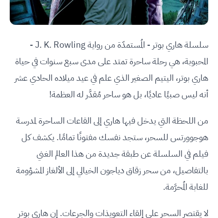
سلسلة هاري بوتر - المُستمدّة من رواية J. K. Rowling -
المحبوبة، هي رحلة ساحرة تمتد على مدى سبع سنوات في حياة
هاري بوتر، اليتيم الصغير الذي علم في عيد ميلاده الحادي عشر
أنه ليس صبيًا عاديًا، بل هو ساحر مُقدَّر له العظمة!
من اللحظة التي يدخل فيها هاري إلى القاعات الساحرة لمدرسة
هوجوورتس للسحر، ستجد نفسك مفتونًا تمامًا. يكشف كل
فيلم في السلسلة عن طبقة جديدة من هذا العالم الغني
بالتفاصيل، من سحر زقاق دياجون الخيالي إلى الألغاز المشؤومة
للغابة المُحرَّمة.
لا يقتصر السحر على إلقاء التعويذات والجرعات. إن هاري بوتر