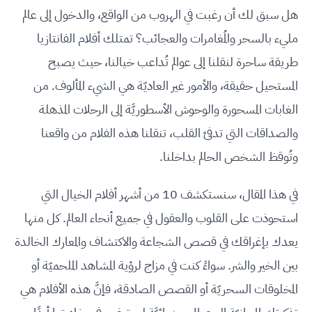
هل سبق لك أن رغبت في الهروب من الواقع، والدخول إلى عالم
مليء بالسحر والمُغامرات والعجائب؟ تمتلك أفلام الفانتازيا
طريقة ساحرة لنقلنا إلى عوالم تُداعب خيالنا، حيث يصبح
المستحيل حقيقة، والأمور غير العاديّة هي الشيء المألوف. من
الغابات المسحورة والوحوش الأسطوريَّة إلى الرحلات المذهلة
والصداقات التي تدفئ القلب، تنقلنا هذه الفلام من واقعنا
وتُوقظ الشخص الحالم بداخلنا.
في هذا المقال، سنستكشف 10 من أشهر أفلام الخيال التي
استحوذت على القلوب والعقول في جميع أنحاء العالم. كل منها
يعدك بإغراقك في قصص الشجاعة والاكتشاف والمعارك الخالدة
بين الخير والشر. سواءً كنت في مزاج لرؤية المشاهد الملحميّة أو
المخلوقات السحريّة أو القصص الصادقة، فإنَّ هذه الأفلام هي