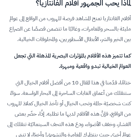
لماذا يحب الجمهور أفلام الفانتازيا؟
أفلام الفانتازيا تمنح المشاهد فرصة للهروب من الواقع إلى عوالم
مليئة بالسحر والمغامرات، وغالبًا ما تتضمن قصصًا عن الصراع
بين الخير والشر، الأبطال الأسطوريين، والمخلوقات الخيالية.
كما تتميز هذه الأفلام بالمؤثرات البصرية المذهلة التي تجعل
العوالم الخيالية تبدو واقعية ومبهرة.
ختامًا، قدّمنا في هذا المقال 10 من أفضل أفلام الخيال التي
ستنقلك من أعماق الغابات الساحرة إلى البحار الواسعة. سواءً
كنت شخصيّة حالمة وتحب الخيال أو تأخذ الخيال كملاذ للهروب
من الواقع، فإنَّ هذه الأفلام لديها ما تطلبه. إذًا، حضّر بعض
الفشار، وخفف الأضواء، ودع هذه التحف السينمائيّة تنقلك إلى
عوالم أخرى حيث ينتظرك المغامرة والتشويق! وأخيرًا، لا تنسَ