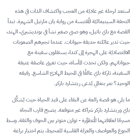
استعد لرحلة غير عاديّة من العجب واكتشاف الذات في هذه
التحفة السينيمائيّة المُقتبسة من رواية يان مارتيل الشهيرة. تبدأ
القصة مع باي باتيل، وهو صبي صغير نشأ في بونديشيري، الهند،
حيث تدير عائلته حديقة حيوانات. عندما تجبرهم الصعوبات
الاقتصاديّة على الهجرة إلى كندا، يستقلون سفينة مع
حيواناتهم. ولكن تحدث المأساة، حيث تغرق عاصفة عنيفة
السفينة، تاركة باي عالقًا في المحيط الهادئ الشاسع. رفيقه
الوحيد؟ نمر بنغالي يُدعى ريتشارد باركر.
ما يلي هو قصة رائعة عن البقاء على قيد الحياة حيث يُشكِّل
باي وريتشارد باركر شراكة غير متوقعة. يصبح قارب النجاة
مسرحًا لعلاقتهما المُتطوِّرة - توازن متوتر بين الخوف والثقة. وسط
الجوع والعواصف والعزلة القاسية للمحيط، يتم اختبار براعة