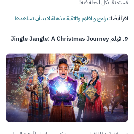
مُستمتعًا بكل لحظة فيه!
اقرأ أيضًا:
برامج و افلام وثائقية مذهلة لا بد أن تشاهدها
9. فيلم Jingle Jangle: A Christmas Journey