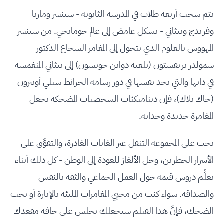
يتم سحب أربعة طلاب في المدرسة الثانوية - سبنسر ومارثا
وفريدج وبيثاني - بشكل غامض إلى عالم جومانجي. من سبنسر
المهووس بالعلوم الذي يتحول إلى المغامر الشجاع الدكتور
سمولدر بريفستون (يلعبه دواين جونسون) إلى بيثاني المنغمسة
في ذاتها والتي تجد نفسها في دور رسامة الخرائط شيلي أوبيرون
(جاك بلاك)، فإن ديناميكيّات الشخصيات المضحكة تجعل
المغامرة جديدة وجذابة.
يجب على المجموعة التنقل عبر الغابات الغادرة، والتفوُّق على
الأشرار الخطرين، وحل الألغاز للعودة إلى الوطن - كل ذلك أثناء
تعلُّم دروس قيمة حول العمل الجماعي والثقة بالنفس
والصداقة. سواء كنت من محبي المغامرات المليئة بالإثارة أو تحب
الضحك، فإنَّ هذا الفيلم سيجعلك تجلس على حافة مقعدك