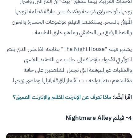
الأحداث الغريبة. بينما تتعمَّق "بيث" في ألغاز المنزل وأسرار
زوجها، تُواجه رؤى مُزعجة وتكشف عن علاقة مُظلمة لزوجها
المُتوفي بالسحر. يستكشف الفيلم موضوعات الخسارة والحزن
والخط الرفيع بين الحقيقي وما هو خارق للطبيعة.
يشتهر فيلم "The Night House" بطابعه الغامض الذي ينشر
التوتّر في الأجواء بالإضافة إلى جانب من التعقيد النفسي
والتقلبات غير المتوقعة التي تجعل المشاهدين على حافة
مقاعدهم بينما تواجه بيث الألغاز المؤرقة لمنزلها وماضي زوجها.
اقرأ أيضًا:
ماذا تعرف عن الإنترنت المظلم والإنترنت العميق؟
4- فيلم Nightmare Alley