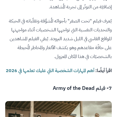
إضافيّة من التوتّر إلى تجربة المُشاهدة.
يُعرف فيلم "تحت الصفر" بأجوائه المُشوِّقة وتقلّباته في الحبكة
والتحديات النفسية التي تواجهها الشخصيات أثناء مواجهتها
للواقع القاسي في الليل شديد البرودة. يُبقي الفيلم المشاهدين
على حافّة مقاعدهم وهو يكشف الألغاز والمخاطر المُحيطة
بالشخصيّات في هذا المكان المعزول.
اقرأ أيضًا:
أهم المهارات الشخصية التي عليك تعلمها في 2026
7- فيلم Army of the Dead