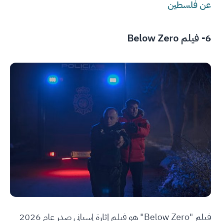
عن فلسطين
6- فيلم Below Zero
فيلم "Below Zero" هو فيلم إثارة إسباني صدر عام 2026