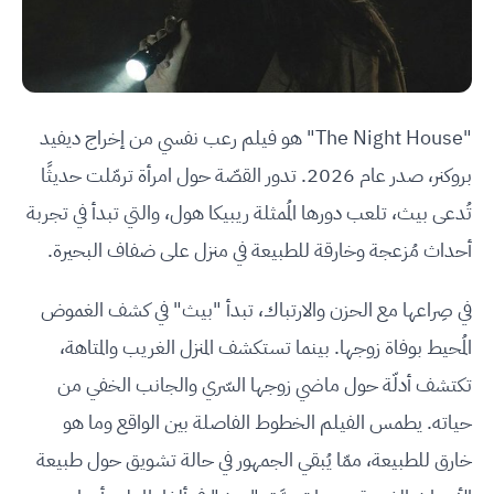
"The Night House" هو فيلم رعب نفسي من إخراج ديفيد
بروكنر، صدر عام 2026. تدور القصّة حول امرأة ترمّلت حديثًا
تُدعى بيث، تلعب دورها المُمثلة ريبيكا هول، والتي تبدأ في تجربة
أحداث مُزعجة وخارقة للطبيعة في منزل على ضفاف البحيرة.
في صِراعها مع الحزن والارتباك، تبدأ "بيث" في كشف الغموض
المُحيط بوفاة زوجها. بينما تستكشف المنزل الغريب والمتاهة،
تكتشف أدلّة حول ماضي زوجها السّري والجانب الخفي من
حياته. يطمس الفيلم الخطوط الفاصلة بين الواقع وما هو
خارق للطبيعة، ممّا يُبقي الجمهور في حالة تشويق حول طبيعة