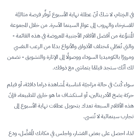
في الخِتام، لا شكّ أنّ عطلة نهاية الأسبوع تُوفِّر فرصة مثاليَّة
للاسترخاء والهروب إلى عوالم السينما الآسرة. من خلال المجموعة
المُتنوِّعة من أفضل الأفلام الأجنبية المعروضة في هذه القائمة -
والتي تُغطّي مُختلف الأذواق والأنواع بدءًا من الرعب النفسي
ومرورًا بالكوميديا السوداء ووصولًا إلى الإثارة والتشويق - نضمن
لك أنّك ستجد فيلمًا يتماشى مع ذوقك.
سواء كُنتَ في حالة مزاجيّة مُناسبة لمُشاهدة دراما دافئة، أو فيلم
حركة يضخ الأدرينالين، أو استكشاف ما هو خارق للطبيعة، فإنّ
هذه الأفلام السبعة تعدك بتحويل عطلات نهاية الأسبوع إلى
تجارب سينمائية لا تُنسى.
لذا، احصل على بعض الفشار، واجلس في مكانك المُفضَّل، ودع