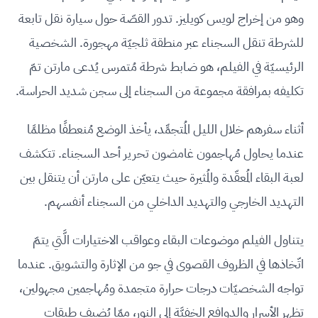
وهو من إخراج لويس كويليز. تدور القصّة حول سيارة نقل تابعة
للشرطة تنقل السجناء عبر منطقة ثلجيّة مهجورة. الشخصية
الرئيسيّة في الفيلم، هو ضابط شرطة مُتمرس يُدعى مارتن تمّ
تكليفه بمرافقة مجموعة من السجناء إلى سجن شديد الحراسة.
أثناء سفرهم خلال الليل المُتجمِّد، يأخذ الوضع مُنعطفًا مظلمًا
عندما يحاول مُهاجمون غامضون تحرير أحد السجناء. تتكشف
لعبة البقاء المُعقّدة والمُثيرة حيث يتعيّن على مارتن أن يتنقل بين
التهديد الخارجي والتهديد الداخلي من السجناء أنفسهم.
يتناول الفيلم موضوعات البقاء وعواقب الاختيارات الَّتي يتمّ
اتّخاذها في الظروف القصوى في جو من الإثارة والتشويق. عندما
تواجه الشخصيّات درجات حرارة متجمدة ومُهاجمين مجهولين،
تظهر الأسرار والدوافع الخفيَّة إلى النور، ممّا يُضيف طبقات