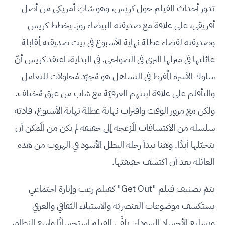
تدور أحداث الفيلم حول كريس، وهو شابّ أمريكي من أصل
أفريقي، على علاقة مع صديقته البيضاء روز. يخطط كريس
وصديقته لقضاء عطلة نهاية الأسبوع في بيت صديقته لمُقابلة
عائلتها في منزلها الثري في الضواحي. في البداية، اعتقد كريس أنّ
سلوك الأسرة المُفرط في التساهل هو مُجرّد مُحاولات للتعامل
والتأقلم على علاقة ابنتهم العرقيّة مع شاب من عرق مُختلف.
ولكن مع مرور الوقت واقتراب نهاية عطلة نهاية الأسبوع، قادته
سلسلة من الاكتشافات المُزعجة إلى حقيقة لم يكن من المُمكن أن
يتخيّلها أبدًا. وهنا تبدأ رحلة البطل الأسود في الهروب من هذه
العائلة بعد أن اكتشف حقيقتها.
يتمّ تصنيف فيلم "Get Out" كفيلم رعب وإثارة اجتماعي
يستكشف موضوعات العنصريّة والاستيلاء الثقافي والعرقي
وتسليع الأجساد السوداء. تلقَّى الفيلم استحسانًا واسع النطاق