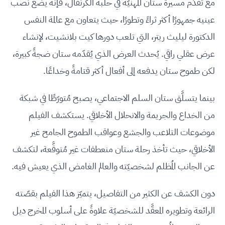
مع تقدّم مسيرة ستان المهنيّة في حلبة الكرنفال، فإنّه يضع نصب
عينيه جمهورًا أكثر ثراءً وتطورًا، حيث يتعاون مع عالمة النفس
الدكتورة ليليث ريتر، التي تلعب دورها كيت بلانشيت، لإنشاء
عرض عقلي راقي. يُحدث العرض الذي يُقدّمه ستان ضجةً كبيرة،
لكن طموح ستان يدفعه إلى أفعال أكثر قتامةً وخداعًا.
بينما يتسلَّق ستان السلم الاجتماعي، يصبح مُتورّطًا في شبكة
من الخداع والجريمة والانحلال الأخلاقي. يستكشف الفيلم
موضوعات التلاعب والجشع وعواقب الطموح الجامح غير
الأخلاقي، حيث تأخذ رحلة ستان منعطفات غير مُتوقَّعة، لتكشف
عن الجانب المُظلم لشخصيّته والعالم الغامض الذي يعيش فيه.
دون الكشف عن الكثير من التفاصيل، يتميّز هذا الفيلم بقصّته
الرائعة وتطويره المعقَّد للشخصيّة علاوةً على أسلوب المخرج ديل