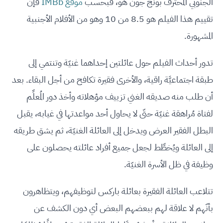
الجنوبي المُحترف بونج جون هو، فبحسب
موقع IMBb
فإنَّ
تقييم هذا الفيلم هو 8.5 من 10 وهو من الأفلام الأجنبية
المشهورة.
تدور أحداث الفيلم حول عائلتين إحداهما غنيّة وتنتمي إلى
طبقة اجتماعيَّة راقية، والأخرى فقيرة تكافح من أجل البقاء. بعد
أن طلب منه صديقه الغني تزييف مؤهلاته وأخذ دور المُعلِّم
لفتاة مُراهقة غنيّة حتّى لا يحاول أحد مواعدتها في غيابه، يقبل
البطل الفقير العرض ويدخل إلى العائلة الغنيّة، ثم يشق طريقه
إلى العائلة ويُخطِّط لجعل جميع أفراد عائلته يحصلون على
وظيفة في ظل الأسرة الغنيّة.
تتلاعب العائلة الفقيرة بعائلة باركس لتوظيفهم، ويتظاهرون
بأنّهم لا علاقة لهم ببعضهم البعض أي دون الكشف عن