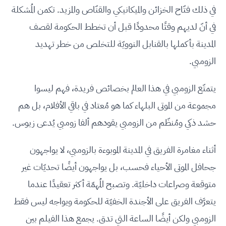
في ذلك فتّاح الخزائن والميكانيكي والقنّاص والمزيد. تكمن المُشكلة
في أنّ لديهم وقتًا محدودًا قبل أن تخطط الحكومة لقصف
المدينة بأكملها بالقنابل النوويّة للتخلص من خطر تهديد
الزومبي.
يتمتّع الزومبي في هذا العالم بخصائص فريدة، فهم ليسوا
مجموعة من الموتى البلهاء كما هو مُعتاد في باقي الأفلام، بل هم
حشد ذكي ومُنظّم من الزومبي يقودهم ألفا زومبي يُدعى زيوس.
أثناء مغامرة الفريق في المدينة الموبوءة بالزومبي، لا يواجهون
جحافل الموتى الأحياء فحسب، بل يواجهون أيضًا تحديّات غير
متوقعة وصراعات داخليّة. وتصبح المُهمّة أكثر تعقيدًا عندما
يتعرَّف الفريق على الأجندة الخفيّة للحكومة ويواجه ليس فقط
الزومبي ولكن أيضًا الساعة التي تدق. يجمع هذا الفيلم بين