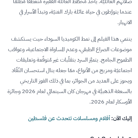
صلاتهم العائليّة. يأخذ مُخطَّط العائلة الفقيرة مُنعطفًا مُظلمًا
عندما يتورَّطون في حياة عائلة بارك الغنيّة، وتبدأ الأسرار في
الانهيار.
ينتمي هذا الفيلم إلى نمط الكوميديا السوداء حيث يستكشف
موضوعات الصراع الطبقي، وعدم المساواة الاجتماعية، وعواقب
الطموح الجامح. يتميَّز السرد بتقلّبات غير مُتوقّعة وتعليقات
اجتماعيّة ومزيج من الأنواع، ممّا جعله ينال استحسان النُقّاد
ويحوز على العديد من الجوائز، بما في ذلك الفوز التاريخي
بالسعفة الذهبيَّة في مهرجان كان السينمائي لعام 2026 وجائزة
الأوسكار لعام 2026.
إليك الآن:
أفلام ومسلسلات تتحدث عن فلسطين