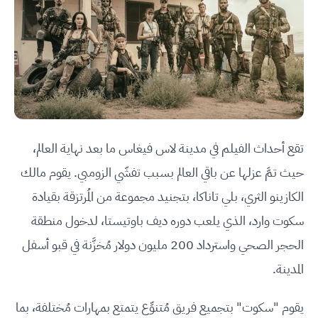
تقع أحداث الفيلم في مدينة لاس فيغاس ما بعد نهاية العالم،
حيث تمَّ عزلها عن باقي العالم بسبب تفشّي الزومبي. يقوم مالك
الكازينو الثري، بلي تاناكا، بتجنيد مجموعة من المُرتزقة بقيادة
سكوت وارد، الذي يلعب دوره ديف باوتيستا، لدخول منطقة
الحجر الصحي واسترداد 200 مليون دولار مُخزَّنة في قبو أسفل
المدينة.
يقوم "سكوت" بتجميع فريق مُتنوِّع يتمتع بمهارات مُختلفة، بما