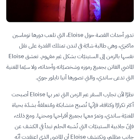
تدور أحداث القصة حول Eloise، التي تلعب دورها توماسين
ماكنزي، وهي طالبة شابّة في لندن تمتلك القدرة على نقل
نفسها بالزمن إلى الستينيّات بشكل غير مفهوم. تعشق Eloise
الماضي الفاتن بجميع رموزه وشخصيّاته وأحداثه، ولا سيّما المغنية
التي تدعى ساندي، والتي تصورها أنيا تايلور جوي.
نظرًا لأن تجارب السفر عبر الزمن التي تمر بها Eloise أصبحت
أكثر تكرارًا وكثافة، فإنّها تُصبح متشابكة ومُتعلقةً بشدّة بحياة
المغنيّة ساندي، وتمرّ معها بجميع أفراحها ومحنها. ومع ذلك،
فإنّ جاذبية الستينيّات التي تُشبه الحلم تبدأ في الكشف عن
جانب مظلم، وتكتشف Eloise أن الماضي الذي اعتقدت أنّه