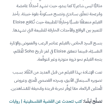
مثاليًّا ليس شاعريًا كما يبدو، حيث تشهد أحداثًا غامضة
ومُزعجة تتعلّق بساندي وتصبح مسكونةً بقوة خبيثة. يأخذ
الفيلم منعطفًا نفسيًّا وخارقًا للطبيعة حيث تُكافح Eloise
للتمييز بين الواقع والأحداث الخارقة للطبيعة التي تشهدها.
ينسج السرد الخاص بالفيلم عناصر الرعب والغموض والإثارة
النفسيّة، فبينما تتعمّق Eloise في لغز تاريخ Soho المُظلم،
يتجه الفيلم نحو ذروة متوترة وغير مُتوقَّعة.
تمت الإشادة بهذا الفيلم من قبل العديد من النُقّاد بسبب
تصويره السينمائي الأنيق، وسرده القصصي المُمتع، وعروض
المُمثلين الرائعة، ممّا يُوفِّر تجربة فريدة ومُخيفة للمُشاهدين.
تصفَّح أيضًا:
كتب تتحدث عن القضية الفلسطينية | روايات