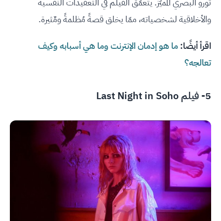
تورو البصري المُميّز. يتعمّق الفيلم في التعقيدات النفسية
والأخلاقية لشخصياته، ممّا يخلق قصةً مُظلمةً ومٌثيرة.
اقرأ أيضًا:
ما هو إدمان الإنترنت وما هي أسبابه وكيف
تعالجه؟
5- فيلم Last Night in Soho