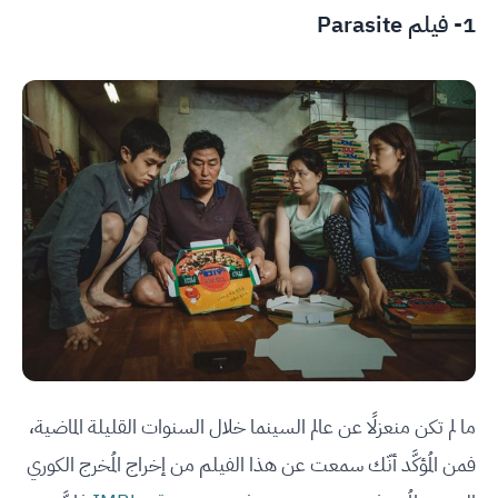
1- فيلم Parasite
ما لم تكن منعزلًا عن عالم السينما خلال السنوات القليلة الماضية،
فمن المُؤكَّد أنّك سمعت عن هذا الفيلم من إخراج المُخرج الكوري