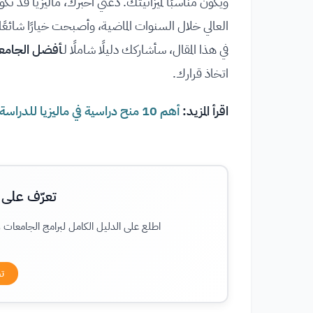
ويكون مناسبًا لميزانيتك. دعني أخبرك، ماليزيا قد تكو
العالي خلال السنوات الماضية، وأصبحت خيارًا شائعً
في هذا المقال، سأشاركك دليلًا شاملًا لـ
أ
فضل الجامعات
اتخاذ قرارك.
اقرأ المزيد:
أهم 10 منح دراسية في ماليزيا للدراسة مجانًا !
تعرّف على أ
اطلع على الدليل الكامل لبرامج الجامعات و
تص