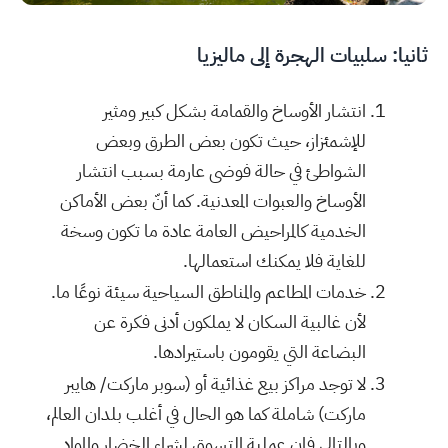
ثانيا: سلبيات الهجرة إلى ماليزيا
انتشار الأوساخ والقمامة بشكل كبير ومثير
للإشمئزاز، حيث تكون بعض الطرق وبعض
الشواطئ في حالة فوضى عارمة بسبب انتشار
الأوساخ والعبوات المعدنية. كما أنّ بعض الأماكن
الخدمية كالمراحيض العامة عادة ما تكون وسخة
للغاية فلا يمكنك استعمالها.
خدمات المطاعم والمناطق السياحية سيئة نوعًا ما.
لأن غالبية السكان لا يملكون أدنى فكرة عن
البضاعة التي يقومون باستيرادها.
لا توجد مراكز بيع غذائية أو (سوبر ماركت/ هايبر
ماركت) شاملة كما هو الحال في أغلب بلدان العالم،
وبالتالي فإن عملية التسوق لشراء الخضار والمواد