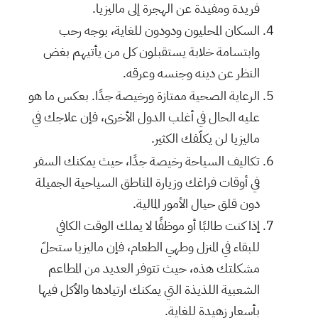
فريدة ومفيدة عن الهجرة إلى ماليزيا.
السكان المحليون ودودون للغاية، بوجه رحب
وابتسامة خلابة يستقبلون كل من يأتيهم بغض
النظر عن دينه وجنسه وعرقه.
الرعاية الصحية ممتازة ورخيصة جدًا. بعكس ما هو
عليه الحال في أغلب الدول الأخرى، فإن علاجك في
ماليزيا لن يكلّفك الكثير.
تكاليف السياحة رخيصة جدًا، حيث يمكنك السفر
في أوقات فراغك وزيارة المناطق السياحية الجميلة
دون قلق حيال الأمور المالية.
إذا كنت طالبًا أو موظفًا لا يملك الوقت الكافي
للبقاء في المنزل وطهي الطعام، فإن ماليزيا ستحلّ
مشكلتك هذه، حيث تتوفر العديد من المطاعم
الشعبية اللذيذة التي يمكنك ارتيادها والأكل فيها
بِأسعار زهيدة للغاية.