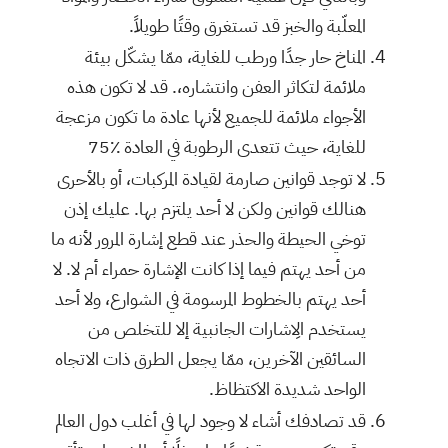
المعلّبة والخبز قد تستغرق وقتًا طويلاً.
المناخ حار جدًا ورطب للغاية، ممّا يشكّل بيئة
ملائمة لتكاثر العفن وانتشاره،. قد لا تكون هذه
الأجواء ملائمة للجميع لأنها عادة ما تكون مزعجة
للغاية، حيث تتعدى الرطوبة في العادة
75٪
لا توجد قوانين صارمة لقيادة المركبات، أو بالأحرى
هنالك قوانين ولكن لا أحد يلتزم بها. عليك إذن
توخي الحيطة والحذر عند قطع إشارة المرور لأنه ما
من أحد يهتم فيما إذا كانت الإشارة حمراء أم لا. لا
أحد يهتم بالخطوط المرسومة في الشوارع، ولا أحد
يستخدم الِاشارات الجانبية إلا للتخلص من
السائقين الآخرين، ممّا يجعل الطرق ذات الاتجاه
الواحد شديدة الاكتظاظ.
قد تصادفك أشاء لا وجود لها في أغلب دول العالم