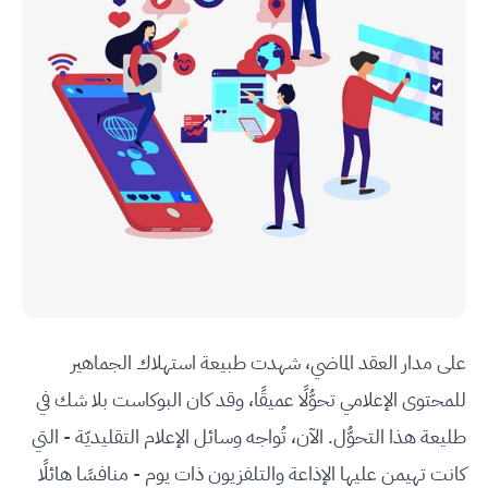
على مدار العقد الماضي، شهدت طبيعة استهلاك الجماهير
للمحتوى الإعلامي تحوُّلًا عميقًا، وقد كان البوكاست بلا شك في
طليعة هذا التحوُّل. الآن، تُواجه وسائل الإعلام التقليديّة - التي
كانت تهيمن عليها الإذاعة والتلفزيون ذات يوم - منافسًا هائلًا