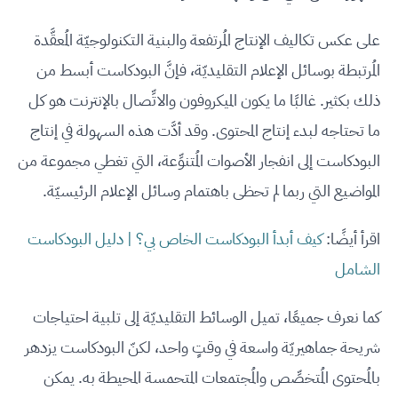
على عكس تكاليف الإنتاج المُرتفعة والبنية التكنولوجيّة المُعقَّدة
المُرتبطة بوسائل الإعلام التقليديّة، فإنَّ البودكاست أبسط من
ذلك بكثير. غالبًا ما يكون الميكروفون والاتِّصال بالإنترنت هو كل
ما تحتاجه لبدء إنتاج المحتوى. وقد أدَّت هذه السهولة في إنتاج
البودكاست إلى انفجار الأصوات المُتنوِّعة، التي تغطي مجموعة من
المواضيع التي ربما لم تحظى باهتمام وسائل الإعلام الرئيسيّة.
اقرأ أيضًا:
كيف أبدأ البودكاست الخاص بي؟ | دليل البودكاست
الشامل
كما نعرف جميعًا، تميل الوسائط التقليديّة إلى تلبية احتياجات
شريحة جماهيريّة واسعة في وقتٍ واحد، لكنّ البودكاست يزدهر
بالمُحتوى المُتخصِّص والمُجتمعات المتحمسة المحيطة به. يمكن