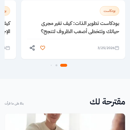
بودكاست
بودك
بودكاست تطوير الذات: كيف تغير مجرى
كيف ن
حياتك وتتخطى أصعب الظروف لتنجح؟
الإجا
024
3/25/2026
مقترحة لك
بناءً على ما قرأت