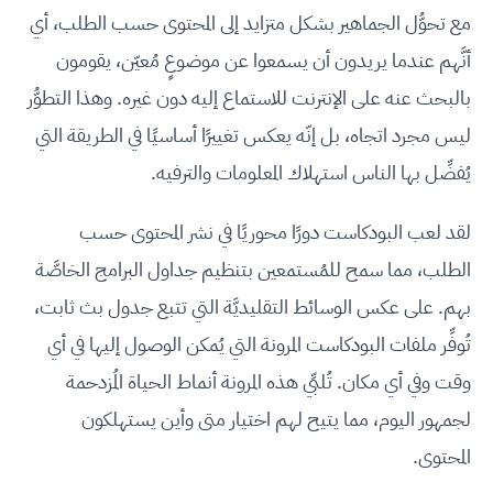
مع تحوُّل الجماهير بشكل متزايد إلى المحتوى حسب الطلب، أي
أنَّهم عندما يريدون أن يسمعوا عن موضوعٍ مُعيّن، يقومون
بالبحث عنه على الإنترنت للاستماع إليه دون غيره. وهذا التطوُّر
ليس مجرد اتجاه، بل إنّه يعكس تغييرًا أساسيًا في الطريقة التي
يُفضِّل بها الناس استهلاك المعلومات والترفيه.
لقد لعب البودكاست دورًا محوريًا في نشر المحتوى حسب
الطلب، مما سمح للمُستمعين بتنظيم جداول البرامج الخاصَّة
بهم. على عكس الوسائط التقليديَّة التي تتبع جدول بث ثابت،
تُوفِّر ملفات البودكاست المرونة التي يُمكن الوصول إليها في أي
وقت وفي أي مكان. تُلبِّي هذه المرونة أنماط الحياة المُزدحمة
لجمهور اليوم، مما يتيح لهم اختيار متى وأين يستهلكون
المحتوى.