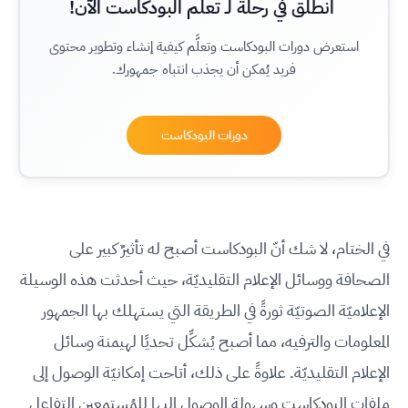
انطلق في رحلة لـ تعلم البودكاست الآن!
استعرض دورات البودكاست وتعلَّم كيفية إنشاء وتطوير محتوى
فريد يُمكن أن يجذب انتباه جمهورك.
دورات البودكاست
في الختام، لا شك أنّ البودكاست أصبح له تأثيرٌ كبير على
الصحافة ووسائل الإعلام التقليديّة، حيث أحدثت هذه الوسيلة
الإعلاميّة الصوتيّة ثورةً في الطريقة التي يستهلك بها الجمهور
المعلومات والترفيه، مما أصبح يُشكِّل تحديًا لهيمنة وسائل
الإعلام التقليديّة. علاوةً على ذلك، أتاحت إمكانيّة الوصول إلى
ملفات البودكاست وسهولة الوصول إليها للمُستمعين التفاعل