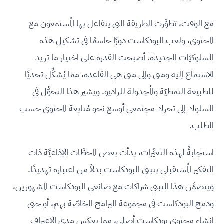
مع الوقت، تطوَّرت الطريقة التي يتفاعل بها المُستمعون مع
المحتوى، ولعب البودكاست دورًا حاسمًا في تشكيل هذه
السلوكيّات الجديدة. أصبحت القدرة على اختيار ما تريد
الاستماع إليه ومتى وإلى متى هي القاعدة، مما يُشكِّل تحديًا
للطبيعة النمطيّة والمُجدولة للراديو. ويشير هذا التحوُّل في
السلوك إلى تحرك مجتمعي أوسع نحو مُتابعة المحتوى حسب
الطلب.
استجابةً لهذه التغيُّرات، بدأت بعض المحطَّات الإذاعيَّة ذات
التفكير المُستقبلي بتبني البودكاست بدلاً من اعتباره تهديدًا.
ويتضمَّن هذا التبني شراكات مع صانعي البودكاست المشهورين،
ودمج البودكاست في مجموعة البرامج الخاصّة بهم، أو حتى
إنشاء محتوى بودكاست أصلي، مما يعكس مدى الاعتراف