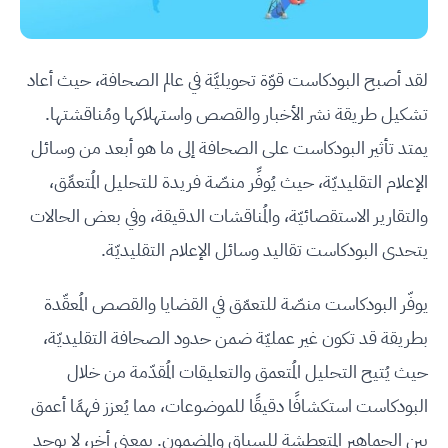
لقد أصبح البودكاست قوّة تحويليَّة في عالم الصحافة، حيث أعاد
تشكيل طريقة نشر الأخبار والقصص واستهلاكها ومُناقشتها.
يمتد تأثير البودكاست على الصحافة إلى ما هو أبعد من وسائل
الإعلام التقليديّة، حيث يُوفِّر منصّة فريدة للتحليل المُتعمِّق،
والتقارير الاستقصائيّة، والمُناقشات الدقيقة، وفي بعض الحالات
يتحدى البودكاست تقاليد وسائل الإعلام التقليديّة.
يوفّر البودكاست منصّة للتعمّق في القضايا والقصص المُعقّدة
بطريقة قد تكون غير عمليّة ضمن حدود الصحافة التقليديّة،
حيث يُتيح التحليل المُتعمق والتعليقات المُقدّمة من خلال
البودكاست استكشافًا دقيقًا للموضوعات، مما يُعزز فهمًا أعمق
بين الجماهير المتعطشة للسياق والمضمون. بمعنى أخر، لا يوجد