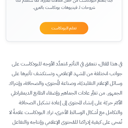
ابدأ بتعلم البودكاست من خلال مقالاتنا المميَّزة، كما سنُقدِّم لك
شروحات لـ فيديوهات بودكاست بالعربي.
تعلم البودكاست
في هذا المقال، نتعمّق في التأثير مُتعدِّد الأوجه للبودكاست على
جوانب مُختلفة من المشهد الإعلامي، وتستكشف تأثيرها على
وسائل الإعلام التقليديّة، وصناعة المُحتوى، والصحافة، وإشراك
الجمهور. من تغيُّر عادات الجماهير وإضفاء الطابع الديمقراطي
الأكثر حريّة على إنشاء المحتوى إلى إعادة تشكيل الصحافة
والتكامل مع أشكال الوسائط الأخرى، ترك البودكاست علامةً لا
تُمحى على كيفية إدراكنا للمُحتوى الإعلامي وإنتاجه والتفاعل