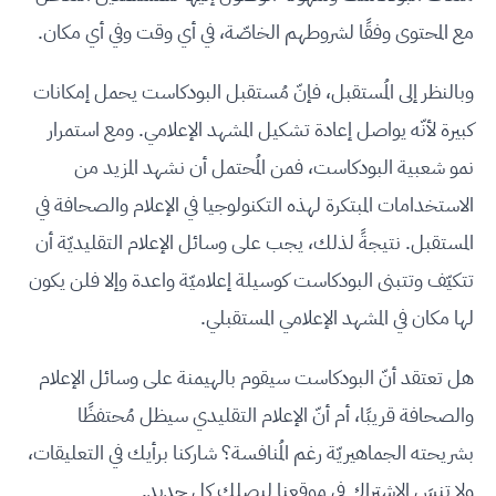
مع المحتوى وفقًا لشروطهم الخاصّة، في أي وقت وفي أي مكان.
وبالنظر إلى المُستقبل، فإنّ مُستقبل البودكاست يحمل إمكانات
كبيرة لأنّه يواصل إعادة تشكيل المشهد الإعلامي. ومع استمرار
نمو شعبية البودكاست، فمن المُحتمل أن نشهد المزيد من
الاستخدامات المبتكرة لهذه التكنولوجيا في الإعلام والصحافة في
المستقبل. نتيجةً لذلك، يجب على وسائل الإعلام التقليديّة أن
تتكيّف وتتبنى البودكاست كوسيلة إعلاميّة واعدة وإلا فلن يكون
لها مكان في المشهد الإعلامي المستقبلي.
هل تعتقد أنّ البودكاست سيقوم بالهيمنة على وسائل الإعلام
والصحافة قريبًا، أم أنّ الإعلام التقليدي سيظل مُحتفظًا
بشريحته الجماهيريّة رغم المُنافسة؟ شاركنا برأيك في التعليقات،
ولا تنسَ الاشتراك في موقعنا ليصلك كل جديد.