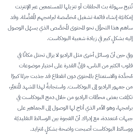
تُتيح سهولة بث الحلقات أو تنزيلها للمستمعين عبر الإنترنت
إمكانيّة إنشاء قائمة تشغيل مُخصَّصة لبرامجهم المُفضَّلة. وقد
ساهم هذا التحوُّل نحو المحتوى المُخصَّص الذي يسهُل الوصول
إليه بشكلٍ كبير في زيادة شعبية البودكاست.
وفي حين أنّ وسائل أخرى مثل الراديو لا يزال تحتل مكانًا في
قلوب الكثير من الناس، فإنَّ القدرة على اختيار موضوعات
مُحدَّدة والاستمتاع بالمحتوى دون انقطاع قد جذبت جزءًا كبيرًا
من جمهور الراديو إلى البودكاست. واستجابةً لهذا المشهد المُتغيِّر،
تكيَّفت بعض محطَّات الراديو من خلال دمج البودكاست في
برامجها، وهو الأمر الذي أتاح لها الوصول إلى الجماهير على
جبهات مُتعددة، مع إدراك أنّ الفجوة بين الوسائط التقليديّة
ووسائط البودكاست أصبحت واضحة بشكلٍ مُتزايد.