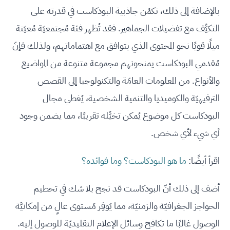
بالإضافة إلى ذلك، تكمُن جاذبية البودكاست في قدرته على
التكيُّف مع تفضيلات الجماهير. فقد تُظهر فئة مُجتمعيّة مُعيّنة
ميلًا قويًا نحو المحتوى الذي يتوافق مع اهتماماتهم، ولذلك فإنّ
مُقدمي البودكاست يمنحونهم مجموعة متنوعة من المواضيع
والأنواع. من المعلومات العامّة والتكنولوجيا إلى القصص
الترفيهيّة والكوميديا والتنمية الشخصية، يُغطي مجال
البودكاست كل موضوع يُمكن تخيُّله تقريبًا، مما يضمن وجود
أي شيء لأي شخص.
اقرأ أيضًا:
ما هو البودكاست؟ وما فوائده؟
أضف إلى ذلك أنّ البودكاست قد نجح بلا شك في تحطيم
الحواجز الجغرافيّة والزمنيّة، مما يُوفِر مُستوى عالٍ من إمكانيَّة
الوصول غالبًا ما تكافح وسائل الإعلام التقليديّة للوصول إليه.