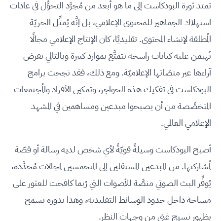
تمتد ثورة البودكاست إلى ما هو أبعد من مُجرَّد التحوُّل في عادات
استهلاك الجماهير للمحتوى الإعلامي، بل إنَّه يُمثِّل الحريّة
المُطلقة لإنشاء المحتوى. تقليديًا، كان الإنتاج الإعلامي مجالًا
تُهيمن عليه كيانات راسخة تتمتَّع بموارد كبيرة وبالتالي تفرض
آراءها عبر منصّاتها الإعلاميّة. ومع ذلك، فقد نجحت برامج
البودكاست في تفكيك هذه الحواجز، وتمكين الأفراد والمُجتمعات
المتخصِّصة من أن يصبحوا مبدعين ومساهمين في المشهد
الإعلامي العالمي.
أصبح البودكاست وسيلةً قويّةً لأي شخص لديه رسالة أو قصّة
لمُشاركتها. من المبدعين المستقلين إلى المتحمسين لمجالات مُحدَّدة،
يُوفِّر البث الصوتي منصَّة للأصوات التي رُبما كافحت للعثور على
مساحة داخل حدود الوسائط التقليدية، وهذا بدوره يسمح
بظهور نسيج غني من وجهات النظر.