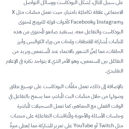
على سبيل المثال، يُشكِّل البودكاست ووسائل التواصل
الاجتماعي علاقة تكامليّة بامتياز، حيث تعمل منصّات مثل X
وInstagram وFacebook كأدوات قويّة للترويج لمحتوى
البودكاست والتفاعل معه. يستفيد صانعو المُحتوى من هذه
المنصَّات لمُشاركة المقتطفات ولمحات من وراء الكواليس وأبرز
الحلقات، مما يُعزِّز الشعور بالانتماء عند المُستمعين ويزيد من
التفاعُل بين المستمعين، وهو الأمر الذي لا يتواجد بكثرة في الإعلام
التقليدي.
بالإضافة إلى ذلك، تعمل ملفَّات البودكاست على توسيع نطاق
وصولها من خلال منصَّات البث المُباشر، مما يسمح بالتفاعل في
الوقت الفعلي مع الجماهير، كما تعمل التسجيلات المُباشرة
وجلسات الأسئلة والأجوبة والمُناقشات التفاعليّة على منصات
مثل Twitch أو YouTube على تعزيز المشاركة مما يُعطي ميزةً