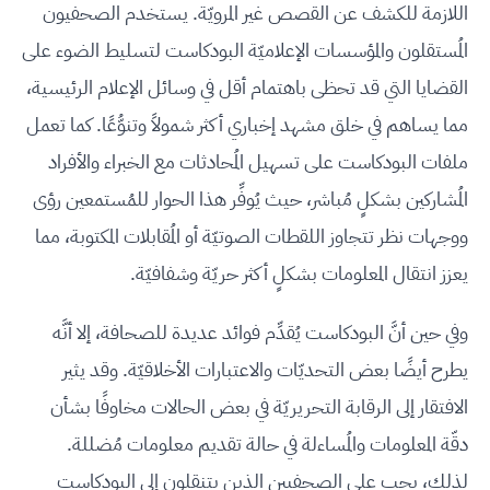
اللازمة للكشف عن القصص غير المرويّة. يستخدم الصحفيون
المُستقلون والمؤسسات الإعلاميّة البودكاست لتسليط الضوء على
القضايا التي قد تحظى باهتمام أقل في وسائل الإعلام الرئيسية،
مما يساهم في خلق مشهد إخباري أكثر شمولاً وتنوُّعًا. كما تعمل
ملفات البودكاست على تسهيل المُحادثات مع الخبراء والأفراد
المُشاركين بشكلٍ مُباشر، حيث يُوفِّر هذا الحوار للمُستمعين رؤى
ووجهات نظر تتجاوز اللقطات الصوتيّة أو المُقابلات المكتوبة، مما
يعزز انتقال المعلومات بشكلٍ أكثر حريّة وشفافيّة.
وفي حين أنَّ البودكاست يُقدِّم فوائد عديدة للصحافة، إلا أنَّه
يطرح أيضًا بعض التحديّات والاعتبارات الأخلاقيّة. وقد يثير
الافتقار إلى الرقابة التحريريّة في بعض الحالات مخاوفًا بشأن
دقّة المعلومات والمُساءلة في حالة تقديم معلومات مُضللة.
لذلك، يجب على الصحفيين الذين يتنقلون إلى البودكاست