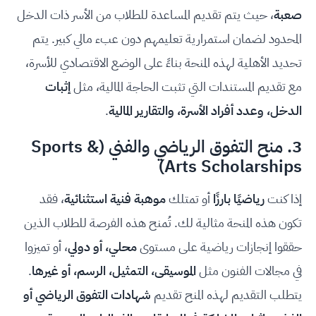
صعبة
، حيث يتم تقديم المساعدة للطلاب من الأسر ذات الدخل
المحدود لضمان استمرارية تعليمهم دون عبء مالي كبير. يتم
تحديد الأهلية لهذه المنحة بناءً على الوضع الاقتصادي للأسرة،
مع تقديم المستندات التي تثبت الحاجة المالية، مثل
إثبات
الدخل، وعدد أفراد الأسرة، والتقارير المالية
.
3. منح التفوق الرياضي والفني (Sports &
Arts Scholarships)
إذا كنت
رياضيًا بارزًا
أو تمتلك
موهبة فنية استثنائية
، فقد
تكون هذه المنحة مثالية لك. تُمنح هذه الفرصة للطلاب الذين
حققوا إنجازات رياضية على مستوى
محلي، أو دولي
، أو تميزوا
في مجالات الفنون مثل
الموسيقى، التمثيل، الرسم، أو غيرها
.
يتطلب التقديم لهذه المنح تقديم
شهادات التفوق الرياضي أو