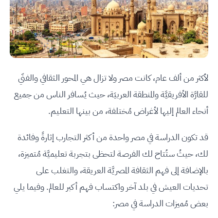
لأكثر من ألف عام، كانت مصر ولا تزال هي المحور الثقافي والفنّي
للقارَّة الأفريقيَّة والمنطقة العربيَة، حيث يُسافر الناس من جميع
أنحاء العالم إليها لأغراض مُختلفة، من بينها التعليم.
قد تكون الدراسة في مصر واحدة من أكثر التجارب إثارةً وفائدة
لك، حيثُ ستُتاح لك الفرصة لتحظى بتجربة تعليميَّة مُتميزة،
بالإضافة إلى فهم الثقافة المصريَّة العريقة، والتغلب على
تحديات العيش في بلد آخر واكتساب فهم أكبر للعالم. وفيما يلي
بعض مُميزات الدراسة في مصر: