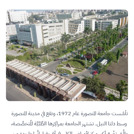
تأسَّست جامعة المنصورة عام 1972، وتقع في مدينة المنصورة
وسط دلتا النيل. تشتهر الجامعة بمراكِزها الطِّبِّيَّة المُتخصِّصة،
والَّتي تضُمّ أكبر مركز لأمراض الكلى في أفريقيا. إنَّها واحدة من