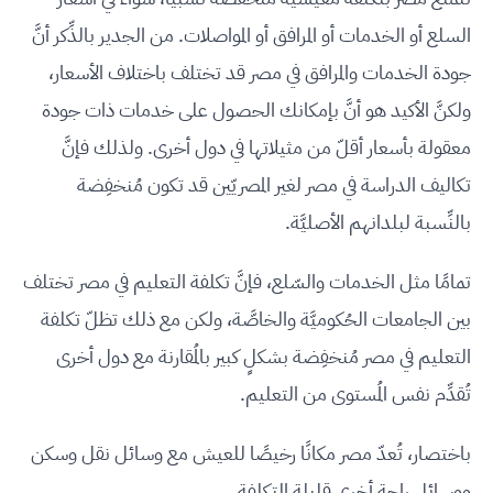
السلع أو الخدمات أو المرافق أو المواصلات. من الجدير بالذِّكر أنَّ
جودة الخدمات والمرافق في مصر قد تختلف باختلاف الأسعار،
ولكنَّ الأكيد هو أنَّ بإمكانك الحصول على خدمات ذات جودة
معقولة بأسعار أقلّ من مثيلاتها في دول أخرى. ولذلك فإنَّ
تكاليف الدراسة في مصر لغير المصريّين قد تكون مُنخفِضة
بالنِّسبة لبلدانهم الأصليَّة.
تمامًا مثل الخدمات والسّلع، فإنَّ تكلفة التعليم في مصر تختلف
بين الجامعات الحُكوميَّة والخاصَّة، ولكن مع ذلك تظلّ تكلفة
التعليم في مصر مُنخفِضة بشكلٍ كبير بالمُقارنة مع دول أخرى
تُقدِّم نفس المُستوى من التعليم.
باختصار، تُعدّ مصر مكانًا رخيصًا للعيش مع وسائل نقل وسكن
ووسائل راحة أخرى قليلة التكلفة.