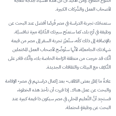
التَّنوّع الثَّقافيّ. ومن الأكيد أنَّ كل هذه الأشياء جذَّابة للغاية
لأصحاب العمل والشَّركات الكبيرة.
ستمنحُك تجربة الدراسة في مصر فُرصًا أفضل عند البحث عن
وظيفة في أيّ بلد، كما ستمنَح سيرتك الذّاتيَّة ميزة تنافسيَّة.
بالإضافة إلى ذلك كلّه، ستُعزّز تجربة السفر إلى مصر من قيمة
شهادتك الجامعيَّة، لأنَّها ستُوضِّح لأصحاب العمل المحُتملين
أنَّك قد خرجت من منطقة الرّاحة الخاصة بك، وأنَّك قادر على
التَّكيّف مع البيئات والثقافات الجديدة.
عادةً ما يُقرِّر بعض الطّلاب- بعد إكمال دراستهم في مصر- الإقامة
والبحث عن عمل هناك. إذا قررت أن تأخذ هذه الخطوة،
فستجِد أنَّ التَّعليم المحلي في مصر سيكون ذا قيمة كبيرة عند
البحث عن وظيفةٍ مُحتملة.