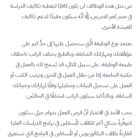
من مثل هذه الوظائف لن يكون كافيًا لتغطية تكاليف الدراسة
في مصر لغير المصريين، إلَّا أنَّه سيكون مفيدًا لدعم تكاليف
المعيشة الأخرى.
يعتمد نوع الوظيفة الَّتي ستحصل عليها إلى حدٍّ كبير على
مؤهِّلاتك ومهاراتك السّابقة، وبالطبع يختلف الراتب باختلاف
طبيعة الوظيفة. على سبيل المثال، قد يُسمح لك بالعمل في
مكتبة الجامعة إمّا من خلال العمل في المخزن وترتيب الكتب أو
العمل على تسجيل البيانات وتحليلها وفقًا لمهاراتك وخبراتك
السابقة. وبالتأكيد سيكون الراتب مُختلفًا في الحالتَين.
يجب الأخذ في الاعتبار أنَّ فرص العمل بدوام جزئي ستكون
مُتوفِّرةً بشكلٍ أكبر للطّلاب المُسجّلين في برامج الدراسات العليا
مُقارنةً بطُلاب البكالوريوس أو المُسجّلين في البرامج التي تستغرق