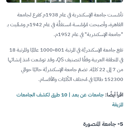
تأسَّست جامعة الإسكندرية في عام 1938م كفرع لجامعة
القاهرة، وأصبحت مُؤسَّسة مُستقلَّة في عام 1942م وسُمِّيت بـ
"جامعة الإسكندرية" في عام 1952م.
تقع جامعة الإسكندريَّة في المرتبة 801-1000 عالميًا والمرتبة 18
في المنطقة العربية وفقًا لتصنيف QS، وقد توسَّعت مُنذ إنشائها
من 7 إلى 22 كليَّة. تضمّ جامعة الإسكندريَّة حاليًا حوالي
152300 طالبًا في مُختلف الكُليّات والأقسام.
اقرأ أيضًا:
جامعات عن بعد | 10 طرق لكشف الجامعات
المزيفة
5-
جامعة المنصورة