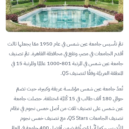
تمَّ تأسيس جامعة عين شمس في عام 1950 ممّا يجعلها ثالث
أقدم الجامعات في مصر، وتقع في محافظة القاهرة. تمَّ تصنيف
جامعة عين شمس في المرتبة 801-1000 عالميًا والمرتبة 15 في
المنطقة العربيَّة وفقًا لتصنيف QS.
تُعدّ جامعة عين شمس مؤسَّسة عريقة وكبيرة، حيث تضمّ
حوالي 180 ألف طالب في 15 كُليَّة مُختلفة. حصلت جامعة
عين شمس على تصنيف ثلاث من أصل خمس نجوم في نظام
تصنيف الجامعات QS Stars، مع تصنيف خمس نجوم
للتَّدريس، كما أنَّها مُصنَّفة ضمن أفضل 400 جامعة في العالم