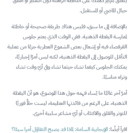
يتعلّق بتركيز ذهنك على اللحظة الراهنة دون التفكير أو القلق
حيال الماضي أو المستقبل.
بالإضافة إلى ما سبق، فليس هناك طريقة صحيحة أو خاطئة
لممارسة اليقظة الذهنية. ففي الوقت الذي يعتبر جلوس
القرفصاء فيه أو إشعال بعض الشموع العطرية جزءًا من عملية
التأمّل للوصول إلى اليقظة الذهنية، لكنه ليس أمرًا إجباريًا،
يمكنك الجلوس كيفما تشاء حيثما تشاء وفي أيّ وقت تشاء
وتراه مناسبًا.
أمرٌ آخر غالبًا ما يُساء فهمه حول هذا الموضوع، هو أنّ اليقظة
الذهنية، على الرغم من فائدتها العظيمة، ليست حلاًّ فوريًا
للتوتر والقلق والاكتئاب أو أيّ مشاعر سلبية أخرى.
اقرأ أيضًا:
الإيجابية السامة: لماذا قد يصبح التفاؤل أمرا سيئا؟