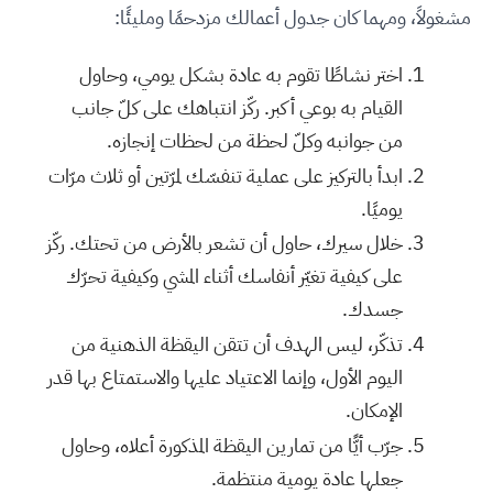
مشغولاً، ومهما كان جدول أعمالك مزدحمًا ومليئًا:
اختر نشاطًا تقوم به عادة بشكل يومي، وحاول
القيام به بوعي أكبر. ركّز انتباهك على كلّ جانب
من جوانبه وكلّ لحظة من لحظات إنجازه.
ابدأ بالتركيز على عملية تنفسّك لمرّتين أو ثلاث مرّات
يوميًا.
خلال سيرك، حاول أن تشعر بالأرض من تحتك. ركّز
على كيفية تغيّر أنفاسك أثناء المشي وكيفية تحرّك
جسدك.
تذكّر، ليس الهدف أن تتقن اليقظة الذهنية من
اليوم الأول، وإنما الاعتياد عليها والاستمتاع بها قدر
الإمكان.
جرّب أيًّا من تمارين اليقظة المذكورة أعلاه، وحاول
جعلها عادة يومية منتظمة.