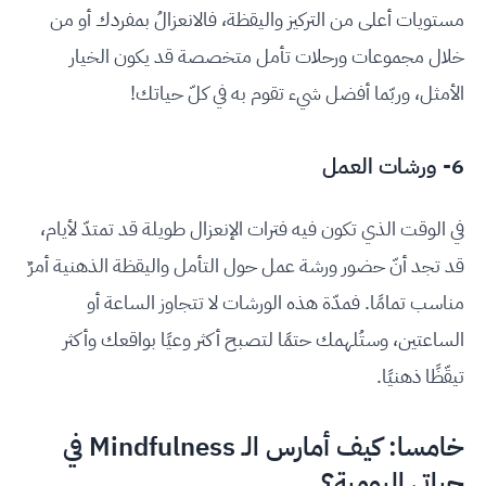
مستويات أعلى من التركيز واليقظة، فالانعزالُ بمفردك أو من
خلال مجموعات ورحلات تأمل متخصصة قد يكون الخيار
الأمثل، وربّما أفضل شيء تقوم به في كلّ حياتك!
6- ورشات العمل
في الوقت الذي تكون فيه فترات الإنعزال طويلة قد تمتدّ لأيام،
قد تجد أنّ حضور ورشة عمل حول التأمل واليقظة الذهنية أمرٌ
مناسب تمامًا. فمدّة هذه الورشات لا تتجاوز الساعة أو
الساعتين، وستُلهمك حتمًا لتصبح أكثر وعيًا بواقعك وأكثر
تيقّظًا ذهنيًا.
خامسا: كيف أمارس الـ Mindfulness في
حياتي اليومية؟