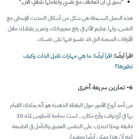
"يحقّ لي أن أتعاطف مع نفسي وأعاملها بلطفٍ الآن."
هذه الجمل البسيطة هي شكل من أشكال الحديث الإيجابي مع
النفس، ولها عظيم الأثر في رفع معنوياتك، وتعزيز يقظتك خلال
الأوقات الصعبة التي قد تقسو فيها على نفسك.
اقرأ أيضًا:
اقرأ أيضًا: ما هي مهارات تقبل الذات وكيف
تطورها؟
6- تمارين سريعة أخرى
من أحد أروع الأمور حول اليقظة الذهنية هو أنّه يمكنك القيام
بها في أيّ وقت وأيّ مكان… لستَ بحاجة للجلوس لمدّة 20
دقيقة يوميًا لتتدرّب على التنفس العميق والتأمل في الطبيعة
(مع أنّ هذا ممكن أيضًا ومفيد).