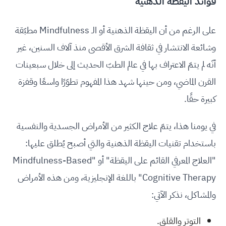
فوائد اليقظة الذهنية
على الرغم من أن اليقظة الذهنية أو الـ Mindfulness مطبّقة
وشائعة الانتشار في ثقافة الشرق الأقصى منذ آلاف السنين، غير
أنّه لم يتمّ الاعتراف بها في عالم الطبّ الحديث إلى خلال سبعينات
القرن الماضي، ومن حينها شهد هذا المفهوم تطوّرًا واسعًا وقفزة
كبيرة حقًا.
في يومنا هذا، يتمّ علاج الكثير من الأمراض الجسدية والنفسية
باستخدام تقنيات اليقظة الذهنية والتي أصبح يُطلق عليها:
"العلاج المعرفي القائم على اليقظة" أو "Mindfulness-Based
Cognitive Therapy" باللغة الإنجليزية، ومن هذه الأمراض
والمشاكل، نذكر الآتي:
التوتر والقلق.