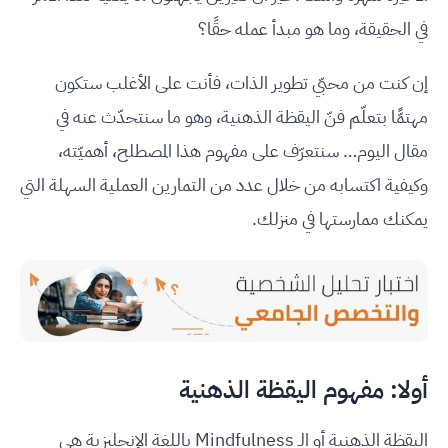
في الحقيقة، وما هو مبدأ عمله حقًا؟
إن كنت من محبّي تطوير الذات، فأنت على الأغلب ستكون
مهتمًّا بتعلّم فنّ اليقظة الذهنية، وهو ما سنتحدّث عنه في
مقال اليوم… سنتعرّف على مفهوم هذا المصطلح، أهميّته،
وكيفية اكتسابه من خلال عدد من التمارين العملية السهلة التي
يمكنك ممارستها في منزلك.
أولا: مفهوم اليقظة الذهنية
اليقظة الذهنية أو الـ Mindfulness باللغة الإنجليزية هي