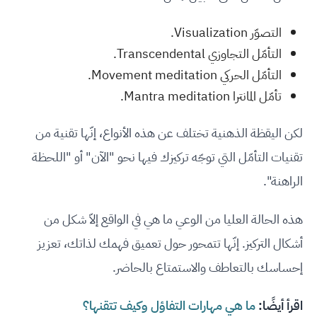
التصوّر Visualization.
التأمّل التجاوزي Transcendental.
التأمّل الحركي Movement meditation.
تأمّل المانترا Mantra meditation.
لكن اليقظة الذهنية تختلف عن هذه الأنواع، إنّها تقنية من
تقنيات التأمّل التي توجّه تركيزك فيها نحو "الآن" أو "اللحظة
الراهنة".
هذه الحالة العليا من الوعي ما هي في الواقع إلاّ شكل من
أشكال التركيز. إنّها تتمحور حول تعميق فهمك لذاتك، تعزيز
إحساسك بالتعاطف والاستمتاع بالحاضر.
اقرأ أيضًا:
ما هي مهارات التفاؤل وكيف تتقنها؟