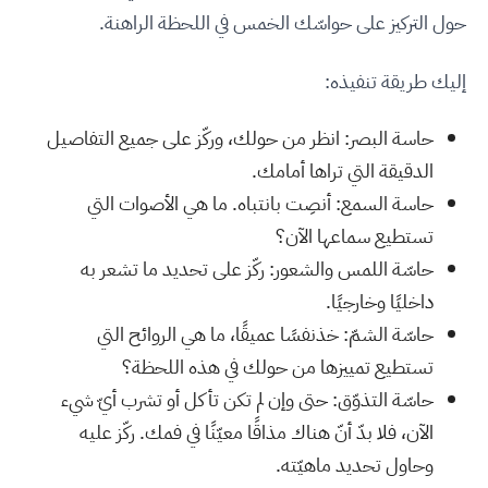
حول التركيز على حواسّك الخمس في اللحظة الراهنة.
إليك طريقة تنفيذه:
حاسة البصر: انظر من حولك، وركّز على جميع التفاصيل
الدقيقة التي تراها أمامك.
حاسة السمع: أنصِت بانتباه. ما هي الأصوات التي
تستطيع سماعها الآن؟
حاسّة اللمس والشعور: ركّز على تحديد ما تشعر به
داخليًا وخارجيًا.
حاسّة الشمّ: خذنفسًا عميقًا، ما هي الروائح التي
تستطيع تمييزها من حولك في هذه اللحظة؟
حاسّة التذوّق: حتى وإن لم تكن تأكل أو تشرب أيّ شيء
الآن، فلا بدّ أنّ هناك مذاقًا معيّنًا في فمك. ركّز عليه
وحاول تحديد ماهيّته.