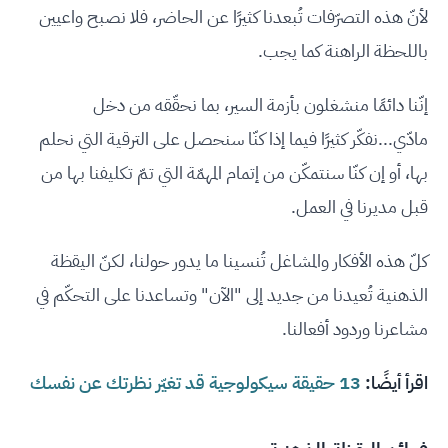
لأنّ هذه التصرّفات تُبعدنا كثيرًا عن الحاضر، فلا نصبح واعيين
باللحظة الراهنة كما يجب.
إنّنا دائمًا منشغلون بأزمة السير، بما نحقّقه من دخل
مادّي...نفكّر كثيرًا فيما إذا كنّا سنحصل على الترقية التي نحلم
بها، أو إن كنّا سنتمكّن من إتمام المهمّة التي تمّ تكليفنا بها من
قبل مديرنا في العمل.
كلّ هذه الأفكار والمشاغل تُنسينا ما يدور حولنا، لكنّ اليقظة
الذهنية تُعيدنا من جديد إلى "الآن" وتساعدنا على التحكّم في
مشاعرنا وردود أفعالنا.
اقرأ أيضًا:
13 حقيقة سيكولوجية قد تغيّر نظرتك عن نفسك