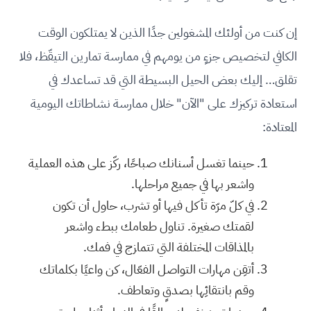
إن كنت من أولئك المشغولين جدًا الذين لا يمتلكون الوقت
الكافي لتخصيص جزءٍ من يومهم في ممارسة تمارين التيقّظ، فلا
تقلق… إليك بعض الحيل البسيطة التي قد تساعدك في
استعادة تركيزك على "الآن" خلال ممارسة نشاطاتك اليومية
المعتادة:
حينما تغسل أسنانك صباحًا، ركّز على هذه العملية
واشعر بها في جميع مراحلها.
في كلّ مرّة تأكل فيها أو تشرب، حاول أن تكون
لقمتك صغيرة. تناول طعامك ببطء واشعر
بالمذاقات المختلفة التي تتمازج في فمك.
أتقِن مهارات التواصل الفعّال، كن واعيًا بكلماتك
وقم بانتقائِها بصدقٍ وتعاطف.