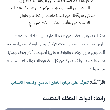
حينما تجد نفسك عالقًا في الزحام أثناء طريق
العودة من العمل، جرّب التركيز على عملية تنفسّك.
كن متيقّظًا لمدى استخدامك لهاتفك. وحاول
الابتعاد عن تفقّده بشكل متكرّر غير واعٍ.
يمكنك تحويل بعض من هذه التمارين إلى عادات دائمة عن
طريق تخصيص بعض الوقت في كلّ يوم لممارسة بعضها، ستجد
أنّك ومع مرور الوقت والمواظبة عليها أصبحت أكثر يقظة ووعيًا
بما حولك، بل وأكثر تحرّرًا من كلّ الضغوطات والمشاعر السلبية
من حولك.
اقرأ أيضًا:
تعرف على مهارة التفتح الذهني وكيفية اكتسابها
رابعا: أدوات اليقظة الذهنية