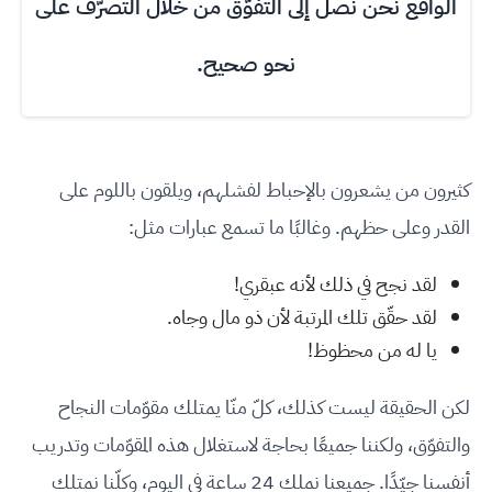
الواقع نحن نصل إلى التفوّق من خلال التصرّف على
نحو صحيح.
كثيرون من يشعرون بالإحباط لفشلهم، ويلقون باللوم على
القدر وعلى حظهم. وغالبًا ما تسمع عبارات مثل:
لقد نجح في ذلك لأنه عبقري!
لقد حقّق تلك المرتبة لأن ذو مال وجاه.
يا له من محظوظ!
لكن الحقيقة ليست كذلك، كلّ منّا يمتلك مقوّمات النجاح
والتفوّق، ولكننا جميعًا بحاجة لاستغلال هذه المقوّمات وتدريب
أنفسنا جيّدًا. جميعنا نملك 24 ساعة في اليوم، وكلّنا نمتلك