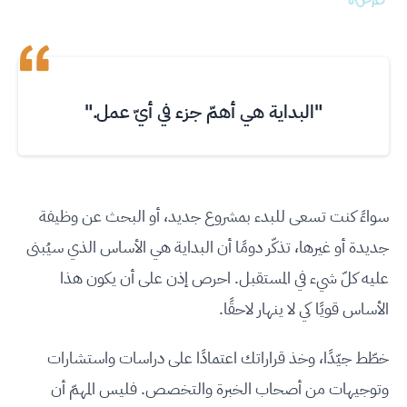
"البداية هي أهمّ جزء في أيّ عمل."
سواءً كنت تسعى للبدء بمشروع جديد، أو البحث عن وظيفة
جديدة أو غيرها، تذكّر دومًا أن البداية هي الأساس الذي سيُبنى
عليه كلّ شيء في المستقبل. احرص إذن على أن يكون هذا
الأساس قويًا كي لا ينهار لاحقًا.
خطّط جيّدًا، وخذ قراراتك اعتمادًا على دراسات واستشارات
وتوجيهات من أصحاب الخبرة والتخصص. فليس المهمّ أن