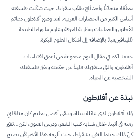
معلّمًا، متحدّثًا وأحد ألمع طلاّب سقراط. حيث شكّلت فلسفته
أساس الكثير من الحضارات الغربية. لقد وضع أفلاطون دعائم
الأخلاق والجماليات ونظرية المعرفة وعلوم ما وراء الطبيعة
(الميتافيزيقيا) بالإضافة إلى أشكال العلوم المبكرة.
جمعنا لكم في مقال اليوم مجموعة من أعمق اقتباسات
أفلاطون، والتي ستقرّبك قليلاً من حكمته وتغيّر فلسفتك
الشخصية عن الحياة.
نبذة عن أفلاطون
وُلد أفلاطون لدى عائلة نبيلة، وتلقى أفضل تعليم كان متاحًا في
زمنه في أثينا. خلال شبابه كتب الشعر، ودرس الفنون، لكن...تغيّر
كلّ ذلك حينما التقى بسُقراط، حيث ألهمه هذا الأخير لأن يصبح