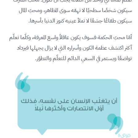
سيكون شخصًا سطحيًا لا تهمّه سوى المظاهر، ومحبّ المال
سيكون طمّاعًا جشعًا لا تملأ عينيه كنوز الدنيا بأسرها.
أمّا محبّ الحكمة فسوف يكون عاقلاً واسع المعرفة، وكلّما تعلّم
أكثر اكتشف عظمة الكون وأسراره التي لا يزال يجهلها فيزداد
تواضعًا ويستمر في السعي الدائم للتعلّم والتطوّر.