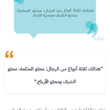
"هنالك ثلاثة أنواع من الرجال: محبّو الحكمة، محبّو
الشرف ومحبّو الأرباح."
تعلم تمامًا أيّ واحد من الثلاثة يجب أن تكون. محبّ الشرف