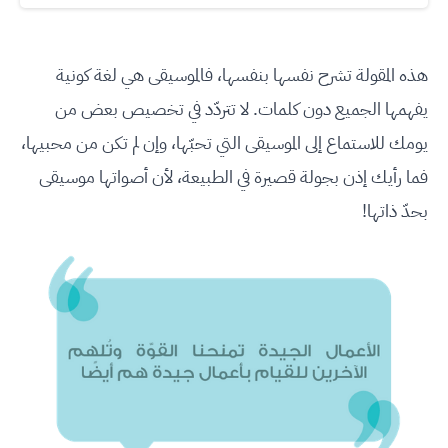
هذه المقولة تشرح نفسها بنفسها، فالموسيقى هي لغة كونية
يفهمها الجميع دون كلمات. لا تتردّد في تخصيص بعض من
يومك للاستماع إلى الموسيقى التي تحبّها، وإن لم تكن من محبيها،
فما رأيك إذن بجولة قصيرة في الطبيعة، لأن أصواتها موسيقى
بحدّ ذاتها!