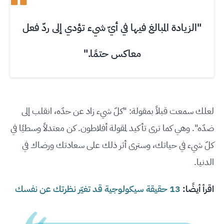
"الزيادة المبالغ فيها في أيّ شيء تؤدي إلى ردّ فعل
معاكس حتمًا."
لعلك سمعت قبلاً بمقولة: "كلّ شيء زاد عن حدّه، انقلب إلى
ضدّه". وهي كما ترى تأكيد لمقولة أفلاطون. كن معتدلاً وسطيًا في
كلّ شيء في حياتك، وسترى أثر ذلك على سعادتك ورضاك في
الدنيا.
اقرأ أيضًا:
13 حقيقة سيكولوجية قد تغيّر نظرتك عن نفسك