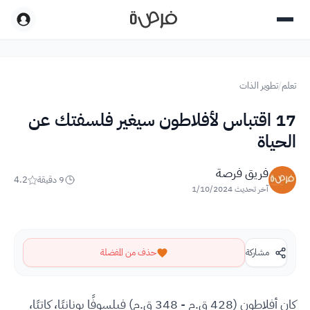
تعلم
/
تطوير الذات
17 اقتباس لأفلاطون سيغير فلسفتك عن
الحياة
فريق فرصة
9
دقيقة
4.2
آخر تحديث
1/10/2024
مشاركة
حذف من المفضلة
كان أفلاطون (428 ق.م - 348 ق.م) فيلسوفًا يونانيًا، كاتبًا،