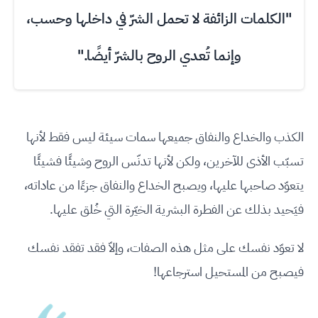
"الكلمات الزائفة لا تحمل الشرّ في داخلها وحسب،
وإنما تُعدي الروح بالشرّ أيضًا."
الكذب والخداع والنفاق جميعها سمات سيئة ليس فقط لأنها
تسبّب الأذى للآخرين، ولكن لأنها تدنّس الروح وشيئًا فشيئًا
يتعوّد صاحبها عليها، ويصبح الخداع والنفاق جزءًا من عاداته،
فيَحيد بذلك عن الفطرة البشرية الخيّرة التي خُلق عليها.
لا تعوّد نفسك على مثل هذه الصفات، وإلاّ فقد تفقد نفسك
فيصبح من المستحيل استرجاعها!