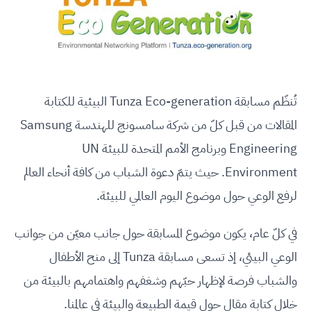
تُنظّم مسابقة Tunza Eco-generation البيئية للكتابة
المقالات من قبل كلّ من شركة سامسونج للهندسة Samsung
Engineering وبرنامج الأمم المتحدة للبيئة UN
Environment. حيث يتمّ دعوة الشباب من كافة أنحاء العالم
لرفع الوعي حول موضوع اليوم العالمي للبيئة.
في كلّ عام، يكون موضوع المسابقة حول جانب معيّن من جوانب
الوعي البيئي، إذ تسعى مسابقة Tunza إلى منح الأطفال
والشباب فرصة لإظهار حبّهم وشغفهم واهتمامهم بالبيئة من
خلال كتابة مقال حول قيمة الطبيعة والبيئة في عالمنا.