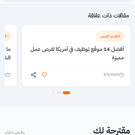
مقالات ذات علاقة
التقديم للفرص
الدراس
أفضل 14 موقع توظيف في أمريكا لفرص عمل
ما هي
مميزة
الشام
025
3/5/2026
مقترحة لك
بناءً على ما قرأت