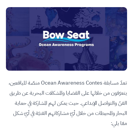
تعدّ مسابقة Ocean Awareness Contes منصّة لليافعين،
يتعرّفون من خلالها على القضايا والمشكلات البحرية عن طريق
الفنّ والتواصل الإبداعي. حيث يمكن لهم المشاركة في حماية
البحار والمحيطات من خلال أيّ مشاركاتهم الفنيّة في أيّ شكل
ممّا يلي: