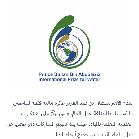
يقدّم الأمير سلطان بن عبد العزيز جائزة مالية قيّمة للباحثين
والمؤسسات المختلفة حول العالم، والتي تركّز على الابتكارات
العلمية المتعلّقة بالمياه. حيث يتمّ تقييم المشاركات ومراجعتها من
قبل علماء رائدين من جميع أنحاء العالم.