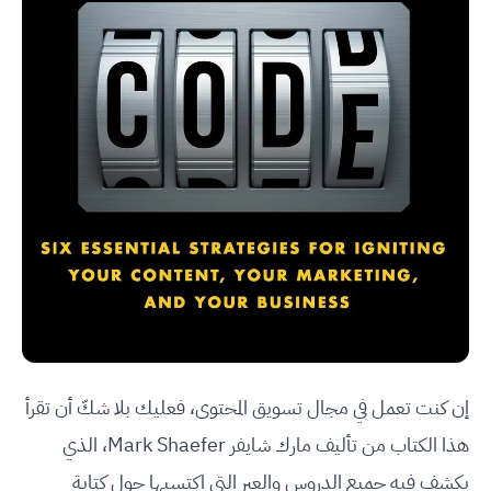
إن كنت تعمل في مجال تسويق المحتوى، فعليك بلا شكّ أن تقرأ
هذا الكتاب من تأليف مارك شايفر Mark Shaefer، الذي
يكشف فيه جميع الدروس والعبر التي اكتسبها حول كتابة