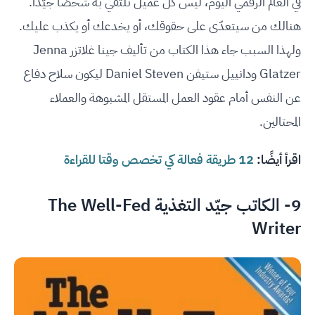
في العالم الرقمي اليوم، ليس كلّ عميل تلتقي به شخصًا جيّدًا.
هنالك من سيتعدّى على حقوقك، أو يخدعك أو يكذب عليك.
ولهذا السبب جاء هذا الكتاب من تأليف جينا غلاتزر Jenna
Glatzer ودانييل ستيفن Daniel Steven ليكون سلاح دفاع
عن النفس أمام عقود العمل المستقل المشبوهة والعملاء
المحتالين.
اقرأ أيضًا:
12 طريقة فعالة كي تخصص وقتا للقراءة
9- الكاتب جيّد التغذية The Well-Fed
Writer