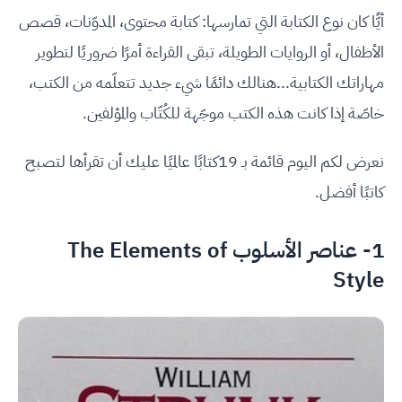
أيًّا كان نوع الكتابة التي تمارسها: كتابة محتوى، المدوّنات، قصص
الأطفال، أو الروايات الطويلة، تبقى القراءة أمرًا ضروريًا لتطوير
مهاراتك الكتابية...هنالك دائمًا شيء جديد تتعلّمه من الكتب،
خاصّة إذا كانت هذه الكتب موجّهة للكُتّاب والمؤلفين.
نعرض لكم اليوم قائمة بـ 19كتابًا عالميًا عليك أن تقرأها لتصبح
كاتبًا أفضل.
1- عناصر الأسلوب The Elements of
Style