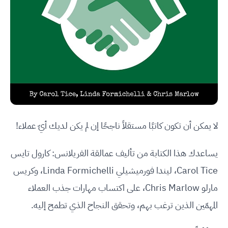
لا يمكن أن تكون كاتبًا مستقلاً ناجحًا إن لم يكن لديك أيّ عملاء!
يساعدك هذا الكتابة من تأليف عمالقة الفريلانس: كارول تايس
Carol Tice، ليندا فورميشيلي Linda Formichelli، وكريس
مارلو Chris Marlow، على اكتساب مهارات جذب العملاء
المهمّين الذين ترغب بهم، وتحقق النجاح الذي تطمح إليه.