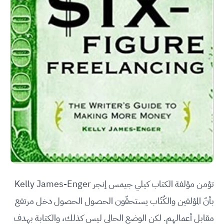
تؤمن مؤلفة الكتاب كيلي جيمس إنجر Kelly James-Enger
بأنّ المؤلفين والكُتّاب يستحقّون الحصول الحصول دخل مرتفع
مقابل أعمالهم. لكن الوضع الحالي ليس كذلك، والكتابة بهدف