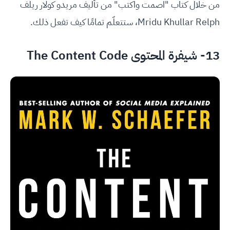
من خلال كتاب "اصمت واكتب" من تأليف مريدو كولار ريلف
Mridu Khullar Relph، ستتعلّم تمامًا كيف تفعل ذلك.
13- شيفرة المحتوى The Content Code