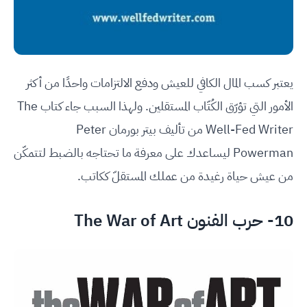
يعتبر كسب المال الكافي للعيش ودفع الالتزامات واحدًا من أكثر
الأمور التي تؤرّق الكُتّاب المستقلين. ولهذا السبب جاء كتاب The
Well-Fed Writer من تأليف بيتر بورمان Peter
Powerman ليساعدك على معرفة ما تحتاجه بالضبط لتتمكّن
من عيش حياة رغيدة من عملك المستقلّ ككاتب.
10- حرب الفنون The War of Art