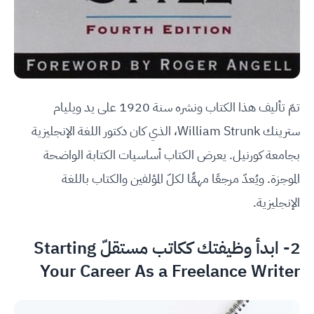
تمّ تأليف هذا الكتاب ونشره سنة 1920 على يد ويليام
سترينك William Strunk، الذي كان دكتور اللغة الإنجليزية
بجامعة كورنيل. يعرض الكتاب أساسيات الكتابة الواضحة
الموجزة. ويُعدّ مرجعًا مهمًّا لكلّ المؤلفين والكتاب باللغة
الإنجليزية.
2- ابدأ وظيفتك ككاتب مستقلّ Starting
Your Career As a Freelance Writer