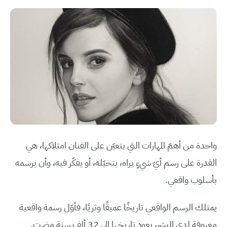
واحدة من أهمّ المهارات التي يتعيّن على الفنان امتلاكها، هي
القدرة على رسم أيّ شيءٍ يراه، يتخيّله، أو يفكّر فيه، وأن يرسمه
بأسلوب واقعي.
يمتلك الرسم الواقعي تاريخًا عميقًا وثريًا، فأوّل رسمة واقعية
معروفة لدى البشر، يعود تاريخها إلى 32 ألف سنة مضت.