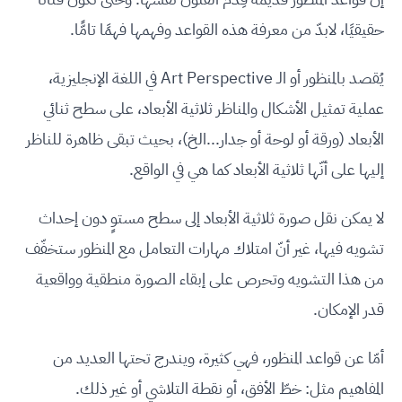
حقيقيًا، لابدّ من معرفة هذه القواعد وفهمها فهمًا تامًّا.
يُقصد بالمنظور أو الـ Art Perspective في اللغة الإنجليزية،
عملية تمثيل الأشكال والمناظر ثلاثية الأبعاد، على سطح ثنائي
الأبعاد (ورقة أو لوحة أو جدار...الخ)، بحيث تبقى ظاهرة للناظر
إليها على أنّها ثلاثية الأبعاد كما هي في الواقع.
لا يمكن نقل صورة ثلاثية الأبعاد إلى سطح مستوٍ دون إحداث
تشويه فيها، غير أنّ امتلاك مهارات التعامل مع المنظور ستخفّف
من هذا التشويه وتحرص على إبقاء الصورة منطقية وواقعية
قدر الإمكان.
أمّا عن قواعد المنظور، فهي كثيرة، ويندرج تحتها العديد من
المفاهيم مثل: خطّ الأفق، أو نقطة التلاشي أو غير ذلك.