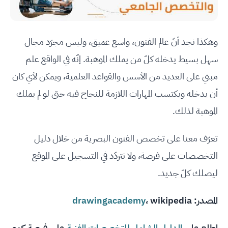
وهكذا نجد أنّ عالم الفنون، واسع عميق، وليس مجرّد مجال
سهل بسيط يدخله كلّ من يملك الموهبة. إنّه في الواقع علم
مبني على العديد من الأسس والقواعد العلمية، ويمكن لأي كان
أن يدخله ويكتسب المهارات اللازمة للنجاح فيه حتى لو لم يملك
الموهبة لذلك.
تعرّف معنا على تخصص الفنون البصرية من خلال دليل
التخصصات على فرصة، ولا تتردّد في التسجيل على الموقع
ليصلك كلّ جديد.
المصدر:
wikipedia
،
drawingacademy
اطلع على
الدليل الشامل للتخصصات الفنية
على فرصة.كوم