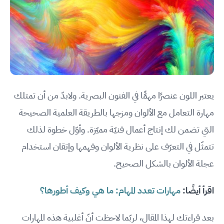
يعتبر اللون عنصرًا مهمًّا في الفنون البصرية. ولابدّ من أن تمتلك
مهارة التعامل مع الألوان ومزجها بالطريقة العلمية الصحيحة
التي تضمن لك إنتاج أعمال فنيّة مميّزة. وأوّل خطوة لذلك
تتمثّل في التعرّف على نظرية الألوان وفهمها وإتقان استخدام
عجلة الألوان بالشكل الصحيح.
اقرأ أيضًا:
مهارات تعدد المهام: ما هي وكيف أطورها؟
بعد قراءتك لهذا المقال، لربّما لاحظت أنّ أغلبية هذه المهارات