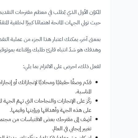
المكوّن الأول الذي يُطلب في معظم مقترحات التقديم 
حيث تولي الجهات المانحة اهتمامًا كبيرًا لخلفية المتقد
بمعنى آخر، يمكنك اعتبار هذا الجزء من عملية التق
وهدفك هو شدّ انتباه قارئ طلبك وإقناعه بموثوقي
لفعل ذلك، احرص على الالتزام بما يلي:
قدّم وصفًا حقيقيًا ومحاديًا لإنجازاتك أو إنجا
المناسبة.
ركّز على الإنجازات والنجاحات التي تهمّ الج
على هذه الجهة وأهدافها ورؤيتها وقيمها.
أضِف إلى مقترحك بعض الاقتباسات من مجتمع
تغيير إيجابي في العالم.
إن كان مشروعك/ فكرتك/ منظّمتك حديثة العهد