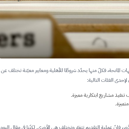
ت المانحة، فكلّ منها يحدّد شروطًا للأهلية ومعايير معيّنة تختلف عن
 لإحدى الفئات التالية:
 تنفيذ مشاريع ابتكارية مميزة.
تميزة.
ر، فإنّ عملية التقديم تتغيّر وتختلف هي الأخرى. لكنّنا في مقال اليوم