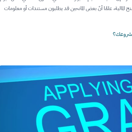
نح المالية، علمًا أنّ بعض المانحين قد يطلبون مستندات أو معلومات
مشروعك؟