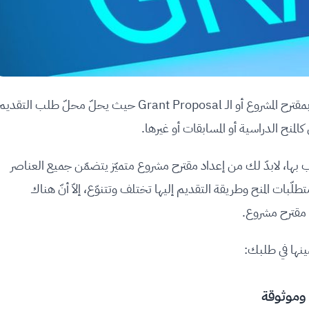
يتمّ التقديم للمنح المالية من خلال إرسال ما يُعرف بمقترح المشروع أو الـ Grant Proposal حيث يحلّ محلّ طلب التقدي
لمنح الدراسية أو المسابقات أو غيرها.
ب بها، لابدّ لك من إعداد مقترح مشروع متميّز يتضمّن جميع العناصر
لّبات المنح وطريقة التقديم إليها تختلف وتتنوّع، إلاّ أنّ هناك
 مقترح مشروع.
ينها في طلبك:
ة وموثوقة