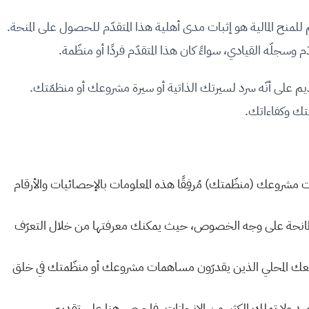
للمنح المالية هو إثبات مدى أهلية هذا المتقدّم للحصول على المنحة.
ّم وسجلّه القيادي، سواءً كان هذا المتقدّم فردًا أو منظّمة.
ديم على أنّه سرد لسيرتك الذاتية أو سيرة مشروعك أو منظمّتك.
تك وكفاءاتك.
زات مشروعك (منظّمتك) مُرفِقًا هذه المعلومات بالإحصائيات والأرقام
هة المانحة على وجه الخصوص، حيث يمكنك معرفتها من خلال التعرّف
ك المحلي الذين يقدرّون مساهمات مشروعك أو منظّمتك في خلق
 ولا تملك الكثير من الإنجازات، فاحرص هنا على تقديم