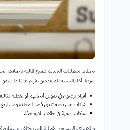
تختلف متطلبات التقديم للمنح المالية باختلاف الجها
غيرها. أمّا بالنسبة للمتقدمين، فهم غالبًا ما ينتمون
أفراد يرغبون في تمويل أبحاثهم أو تغطية تكاليف
شركات غير ربحية تتبنى قضايا معيّنة ومشاريع م
شركات ربحية في حالات نادرة جدًا.
وبالإضافة إلى شروط الأهلية التي تختلف من مانح لآخ