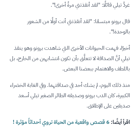
غردَّ تيلي قائلًا: "لقد أنقذتني مرةً أخرى!".
قال برونو مبتسمًا: "لقد أنقذتني أنت أولًا من الشعور
بالوحدة!".
أخيرًا، فهمت الحيوانات الأخرى التي شاهدت برونو وهو ينقذ
تيلي أنَّ الصداقة لا تتعلَّق بأن نكون مُتشابهين من الخارج، بل
باللطف والاهتمام ببعضنا البعض.
منذ ذلك اليوم، لم يشك أحد في صداقتهما. وفي الغابة الخضراء
الكبيرة، كان الدب برونو وصديقه الطائر الصغير تيلي أسعد
صديقين على الإطلاق.
اقرأ أيضًا:
6 قصص واقعية من الحياة تروي أحداثاً مؤثرة !