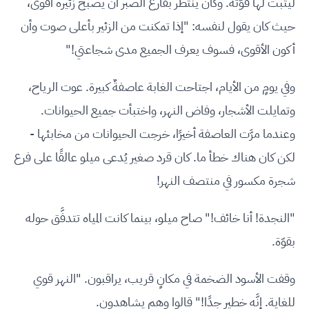
ليثبت لها قوّته. وكان ينتظر بفارغ الصبر أن يصبح زئيره أقوى،
حيث كان يقول لنفسه: "إذا تمكنت من الزئير بأعلى صوت وأن
أكون الأقوى، فسوف يعرف الجميع مدى شجاعتي!"
وفي يومٍ من الأيام، اجتاحت الغابة عاصفةٌ كبيرة. عوت الرياح،
وتمايلت الأشجار، وفاض النهر، واختبأت جميع الحيوانات.
وعندما مرَّت العاصفة أخيرًا، خرجت الحيوانات من مخابئها -
لكن كان هناك خطأ ما. كان قرد صغير يُدعى ميلو عالقًا على فرع
شجرة مكسور في منتصف النهر!
"النجدة! أنا خائف!" صاح ميلو، بينما كانت المياه تتدفَّق حوله
بقوّة.
وقفت الأسود الضخمة في مكانٍ قريب، يراقبون. "النهر قوي
للغاية. إنَّه خطير جدًا!" قالوا وهم يشاهدون.