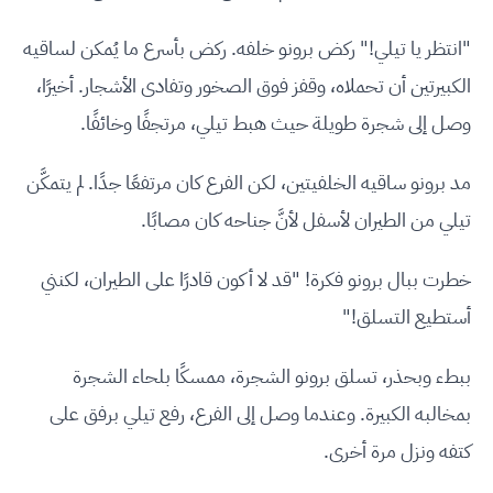
"انتظر يا تيلي!" ركض برونو خلفه. ركض بأسرع ما يُمكن لساقيه
الكبيرتين أن تحملاه، وقفز فوق الصخور وتفادى الأشجار. أخيرًا،
وصل إلى شجرة طويلة حيث هبط تيلي، مرتجفًا وخائفًا.
مد برونو ساقيه الخلفيتين، لكن الفرع كان مرتفعًا جدًا. لم يتمكَّن
تيلي من الطيران لأسفل لأنَّ جناحه كان مصابًا.
خطرت ببال برونو فكرة! "قد لا أكون قادرًا على الطيران، لكنني
أستطيع التسلق!"
ببطء وبحذر، تسلق برونو الشجرة، ممسكًا بلحاء الشجرة
بمخالبه الكبيرة. وعندما وصل إلى الفرع، رفع تيلي برفق على
كتفه ونزل مرة أخرى.