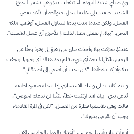
وفي صباحٍ شديد البرودة، استيقظت بيلا وهي تشعر بالجوع
الشديد. صعدت إلى خلية النحل، متوقعة أن تأخذ بعض
العسل. ولكن عندما مدت يدها لتتناول العسل، أوقفتها ملكة
النحل. "بيلا، لم تعملي معنا، لذلك لم تدَّخري أي عسل لنفسك".
عندئذٍ تحرّكت بيلا وأخذت تطير من زهرةٍ إلى زهرة بحثًا عن
الرحيق ولكنّها لم تجد أي شيء، فلم يعد هناك أي رحيق! ارتجفت
بيلا وأدركت خطأها. "كان يجب أن أصغي إلى أصدقائي"
وبينما كانت على وشك الاستسلام، إذا بنحلة صغيرة لطيفة
تُدعى بيني "بيلا، لقد ارتكبت خطأ، لكنَّنا لن ندعك تجوعين"،
قالت وهي تقاسمها قطرة من العسل. "لكن في المرة القادمة،
يجب أن تقومي بدورك".
أومأت بيلا برأسها بحماس. "أعدك بالعمل الجاد من الآن