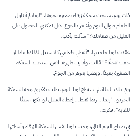
ذات يوم، سبحت سمكة زرقاء صغيرة نحوها. "لونا، لم أتناول
الطعام طوال اليوم وأشعر بالجوع. هل يُمكنني الحصول على
القليل من طعامك؟" سألت بأدب.
عقدت لونا حاجبيها. "أعطي طعامي؟ لا سبيل لذلك! ماذا لو
جعت لاحقًا؟" قالت، وأدارت ظهرها لفين. سبحت السمكة
الصغيرة بعيدًا، وبطنها يقرقر من الجوع.
وفي تلك الليلة، لم تستطع لونا النوم. ظلت تفكر في وجه السمكة
الحزين. "ربما... ربما فقط... إعطاء القليل لن يكون سيئًا
للغاية"، فكرت.
في صباح اليوم التالي، وجدت لونا نفس السمكة الزرقاء وأعطتها