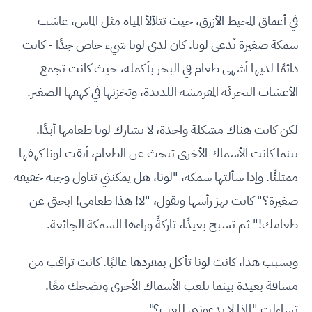
في أعماق المحيط الأزرق، حيث تتلألأ المياه مثل الماس، عاشت
سمكة صغيرة تُدعى لونا. كان لدى لونا شيء خاص جدًا - كانت
دائمًا لديها أشهى طعام في البحر بأكمله، حيث كانت تجمع
الأعشاب البحريَّة المقرمشة اللذيذة، وتخزنها في كهفها الصغير.
لكن كانت هناك مشكلة واحدة، لا تشارك لونا طعامها أبدًا.
بينما كانت الأسماك الأخرى تبحث عن الطعام، أبقت لونا كهفها
ممتلئًا. وإذا سألتها سمكة، "لونا، هل يمكنني تناول وجبة خفيفة
صغيرة؟" كانت تهز رأسها وتقول، "لا! هذا طعامي! ابحثي عن
طعامك!" ثم تسبح بعيدًا، تاركةً وراءها السمكة الجائعة.
وبسبب هذا، كانت لونا تأكل بمفردها غالبًا. كانت تراقب من
مسافة بعيدة بينما تلعب الأسماك الأخرى وتضحك معًا.
تساءلت "لماذا لا يدعونني للعب؟".