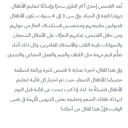
تُعد القصص إحدى أكثر الطرق سحرًا وإمتاعًا لتعليم الأطفال
دروسًا قيّمة في الحياة. وفي سن 3 إلى 4 سنوات، يكون الأطفال
فضوليين بطبيعتهم ومتحمسين لاستكشاف العالم من حولهم.
ومن خلال القصص، يُمكنهم التعرُّف على الأبطال الشجعان
والحيوانات طيبة القلب والأصدقاء المغامرين، وكل ذلك أثناء
تعلُّم قيم مهمة مثل اللطف والصبر والعمل الجماعي والصدق.
وفي هذا المقال، اخترنا بعناية 5 قصص مُثيرة ورائعة مُصمَّمة
خصيصًا للأطفال الصغار، حيث تم اختيار كل قصَّة لتعليم
الأطفال فضيلةً ما. لذا، إذا كنت تبحث عن قصَّة قبل النوم
لتهدئة طفلك الصغير وتعليمه بعض الدروس المُلهمة في نفس
الوقت، فإنَّ هذا المقال من أجلك!