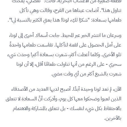
قطعة صغيرة من الأعشاب البحرية. قالت: "تفضلي، يُمكنك
تناول هذا". أضاءت عيناها من الفرح، وقالت وهي تأكل
طعامها بسعادة: "شكرًا لكِ، لونا! هذا يعني الكثير بالنسبة لي!".
وسرعان ما انتشر الخبر عبر المحيط. جاءت أسماك أخرى إلى لونا،
على أمل الحصول على لقمة لتأكلها. تقاسمت طعامها واحدةً
تلو الأخرى. وكلما أعطت أكثر، شعرت بسعادة أكبر! وحدث شيء
سحري - على الرغم من أنها تناولت طعامًا أقل، إلا أن لونا
شعرت بالشبع أكثر من أي وقت مضى.
الآن، لم تعد لونا وحيدة أبدًا. أصبح لديها العديد من الأصدقاء
الذين لعبوا وضحكوا معها كل يوم، وأدركت أنَّ السعادة لا تتعلق
بالاحتفاظ بكل شيء لنفسك - بل تتعلق بالمشاركة والاهتمام
بالآخرين.