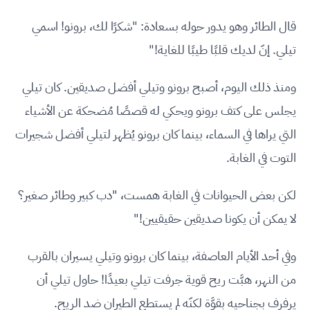
قال الطائر وهو يدور حوله بسعادة: "شكرًا لك، برونو! اسمي
تيلي. إنّ لديك قلبًا طيبًا للغاية!"
ومنذ ذلك اليوم، أصبح برونو وتيلي أفضل صديقين. كان تيلي
يجلس على كتف برونو ويحكي له قصصًا مُضحكة عن الأشياء
التي يراها في السماء، بينما كان برونو يُظهر لتيلي أفضل شجيرات
التوت في الغابة.
لكن بعض الحيوانات في الغابة همست، "دب كبير وطائر صغير؟
لا يمكن أن يكونا صديقين حقيقيين!"
وفي أحد الأيام العاصفة، بينما كان برونو وتيلي يسيران بالقرب
من النهر، هبَّت ريح قوية جرفت تيلي بعيدًا! حاول تيلي أن
يرفرف بجناحيه بقوَّة لكنّه لم يستطع الطيران ضد الريح.