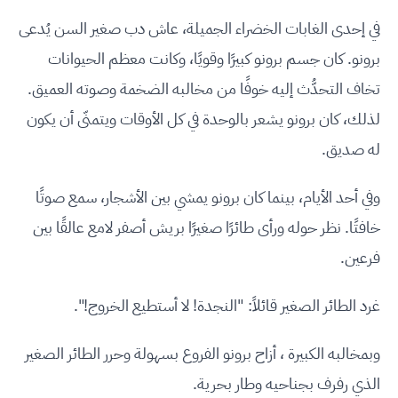
في إحدى الغابات الخضراء الجميلة، عاش دب صغير السن يُدعى
برونو. كان جسم برونو كبيرًا وقويًا، وكانت معظم الحيوانات
تخاف التحدُّث إليه خوفًا من مخالبه الضخمة وصوته العميق.
لذلك، كان برونو يشعر بالوحدة في كل الأوقات ويتمنّى أن يكون
له صديق.
وفي أحد الأيام، بينما كان برونو يمشي بين الأشجار، سمع صوتًا
خافتًا. نظر حوله ورأى طائرًا صغيرًا بريش أصفر لامع عالقًا بين
فرعين.
غرد الطائر الصغير قائلاً: "النجدة! لا أستطيع الخروج!".
وبمخالبه الكبيرة ، أزاح برونو الفروع بسهولة وحرر الطائر الصغير
الذي رفرف بجناحيه وطار بحرية.