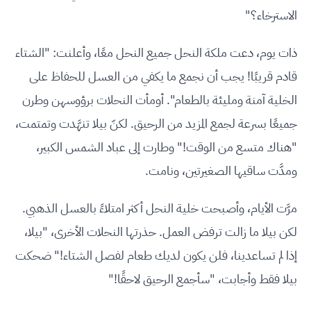
الاسترخاء؟"
ذات يوم، دعت ملكة النحل جميع النحل معًا، وأعلنت: "الشتاء
قادم قريبًا! يجب أن نجمع ما يكفي من العسل للحفاظ على
الخلية آمنة ومليئة بالطعام". أومأت النحلات برؤوسهن وطرن
جميعًا بسرعة لجمع المزيد من الرحيق. لكنّ بيلا تنهَّدت وتمتمت،
"هناك متسع من الوقت!" وطارت إلى عباد الشمس الكبير،
ومدَّت ساقيها الصغيرتين، ونامت.
مرَّت الأيام، وأصبحت خلية النحل أكثر امتلاءً بالعسل الذهبي.
لكن بيلا ما زالت ترفض العمل. حذرتها النحلات الأخرى، "بيلا،
إذا لم تساعدينا، فلن يكون لديك طعام لفصل الشتاء!" ضحكت
بيلا فقط وأجابت، "سأجمع الرحيق لاحقًا!"