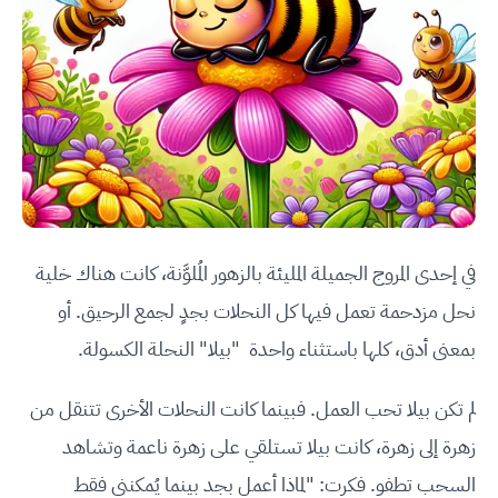
في إحدى المروج الجميلة المليئة بالزهور المُلوَّنة، كانت هناك خلية
نحل مزدحمة تعمل فيها كل النحلات بجدٍ لجمع الرحيق. أو
بمعنى أدق، كلها باستثناء واحدة "بيلا" النحلة الكسولة.
لم تكن بيلا تحب العمل. فبينما كانت النحلات الأخرى تتنقل من
زهرة إلى زهرة، كانت بيلا تستلقي على زهرة ناعمة وتشاهد
السحب تطفو. فكرت: "لماذا أعمل بجد بينما يُمكنني فقط