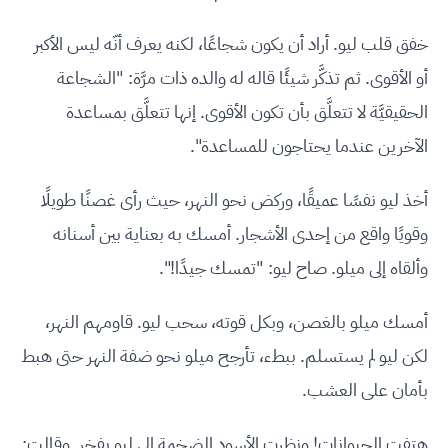
خفق قلب ليو. أراد أن يكون شجاعًا، لكنه يعرف أنّه ليس الأكبر
أو الأقوى. ثم تذكَّر شيئًا قاله له والده ذات مرَّة: "الشجاعة
الحقيقيَّة لا تتعلَّق بأن تكون الأقوى. إنها تتعلَّق بمساعدة
الآخرين عندما يحتاجون للمساعدة".
أخذ ليو نفسًا عميقًا، وركض نحو النهر، حيث رأى غصنًا طويلًا
وقويًا واقع من إحدى الأشجار. أمسك به بعناية بين أسنانه
وألقاه إلى ميلو. صاح ليو: "تمسك جيدًا!".
أمسك ميلو بالغصن، وبكل قوته، سحب ليو. قاومهم النهر،
لكن ليو لم يستسلم. ببطء، تأرجح ميلو نحو ضفة النهر حتى هبط
بأمان على العشب.
هتفت الحيوانات! ونظرت الأسود الضخمة إلى ليو بفخر. وقالت: