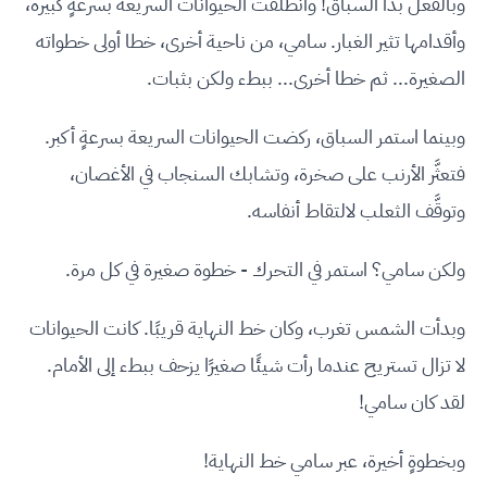
وبالفعل بدأ السباق! وانطلقت الحيوانات السريعة بسرعةٍ كبيرة،
وأقدامها تثير الغبار. سامي، من ناحية أخرى، خطا أولى خطواته
الصغيرة... ثم خطا أخرى... ببطء ولكن بثبات.
وبينما استمر السباق، ركضت الحيوانات السريعة بسرعةٍ أكبر.
فتعثَّر الأرنب على صخرة، وتشابك السنجاب في الأغصان،
وتوقَّف الثعلب لالتقاط أنفاسه.
ولكن سامي؟ استمر في التحرك - خطوة صغيرة في كل مرة.
وبدأت الشمس تغرب، وكان خط النهاية قريبًا. كانت الحيوانات
لا تزال تستريح عندما رأت شيئًا صغيرًا يزحف ببطء إلى الأمام.
لقد كان سامي!
وبخطوةٍ أخيرة، عبر سامي خط النهاية!