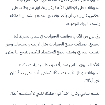
الحيوانات على الإطلاق، لكنَّه لم يكن يتضايق من بطئه. على
العكس، كان يحب أن يأخذ وقته ويستمتع بالشمس الدافئة
ونسمة الهواء الجميلة.
وفي يومٍ من الأيَّام، تجمَّعت الحيوانات في سباق يشارك فيه
الجميع. اصطفّت جميع الحيوانات مثل الارنب والسنجاب وحتى
الثعلب السريع، وأخذوا وضع الاستعداد للركض بأسرع ما يمكن.
تقدَّم الحلزون سامي متمايلًا نحو خط البداية. ضحكت
الحيوانات. وقال الأرنب ضاحكًا: "سامي، أنت بطيء جدًا! لن
تفوز أبدًا!".
ابتسم سامي وقال: "قد أكون بطيئًا، لكنني لا أستسلم أبدًا".