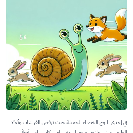
في إحدى المروج الخضراء الجميلة حيث ترقص الفراشات وتُغرِّد
الطيور، عاش حلزون صغير اسمه سامي. كان سامي أبطأ