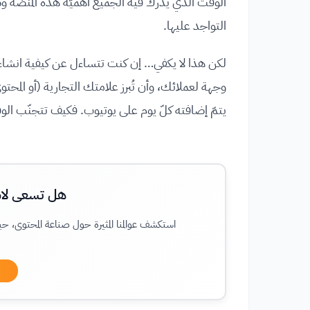
الوقت الذي يدرك فيه الجميع أهميّة هذه المنصّة ودو
التواجد عليها.
لكن هذا لا يكفي… إن كنت تتساءل عن كيفية انشاء
يتمّ إضافته كلّ يوم على يوتيوب. فكيف تتجنّب الوق
هل تسعى لاس
استكشف عوالمنا المثيرة حول صناعة المحتوى، 