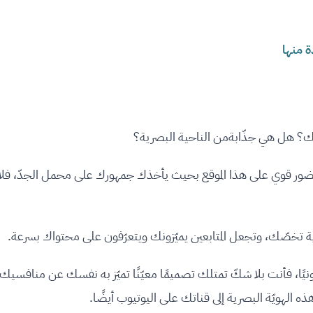
 منها
اتك؟ هل هي جذّابةمن الناحية البصرية؟
حضور قوي على هذا الموقع بحيث يأخذك جمهورك على محمل الجدّ، فلا
تخصّك، وتجعل المتابعين يميّزونك ويتعرّفون على محتواك بسرعة.
نيًا، فأنت بلا شكّ تمتلك تصميمًا معيّنًا تميّز به نفسك عن منافسيك
ه الهويّة البصرية إلى قناتك على اليوتيوب أيضًا.