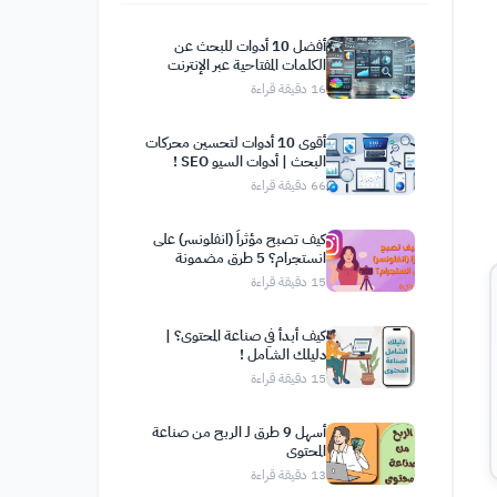
أفضل 10 أدوات للبحث عن
الكلمات المفتاحية عبر الإنترنت
16
دقيقة قراءة
أقوى 10 أدوات لتحسين محركات
البحث | أدوات السيو SEO !
66
دقيقة قراءة
كيف تصبح مؤثراً (انفلونسر) على
انستجرام؟ 5 طرق مضمونة
15
دقيقة قراءة
كيف أبدأ في صناعة المحتوى؟ |
دليلك الشامل !
15
دقيقة قراءة
أسهل 9 طرق لـ الربح من صناعة
المحتوى
13
دقيقة قراءة