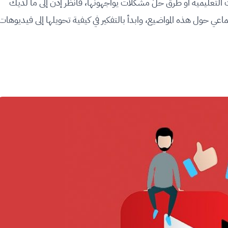
 التعليمية أو طرق حلّ مشكلات يواجهونها، فانظر إذن إلى ما لديك
ي حول هذه المواضيع، وابدأ بالتفكير في كيفية تحويلها إلى فيديوهات