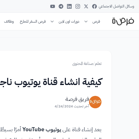
وسائل التواصل الاجتماعي
فرص
دورات اون لاين
فرص السفر للخارج
وظائف
تعلم
/
صناعة المحتوى
كيفية انشاء قناة يوتيوب ن
فريق فرصة
آخر تحديث
4/24/2024
يعد إنشاء قناة على
يوتيوب YouTube
أمرًا بسيطً