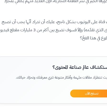
رها الكبير في نشر العلامة التجارية، فإن العديد منهم يكتفي بمجرّد
 قناة على اليوتيوب بشكل ناجح، عليك أن تدرك أنّها يجب أن تصبح
وجهة لعملائك، وأن تُبرز علامتك التجارية (أو المحتوى الذي تقدّمه) وإلاّ فسوف تضيع بين أكثر من 3 مليارات مقطع فيديو
وع في هذا الفخّ؟
تكشاف عالم صناعة المحتوى؟
حيث تنتظرك مقالات ملهمة وأفكار متنوعة تثري معرفتك وتحرّك خيالك.
تصفح الآن