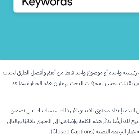
كلمة رئيسية واحدة أو موضوع واحد فقط من أهمّ وأفضل الطرق لجذب
ون تقنيات تحسين محرّكات البحث يهملون هذه الخطوة ممّا قد
ى اختيار الكلمة المفتاحية (Keyword) قبل البدء بإعداد محتوى الفيديو، لأن ذلك سيساعدك على تضمين
لك أيضًا تذكّر هذه الكلمة وإضافتها إلى المحتوى تلقائيًا وبالتالي
 النصية (Closed Captions).